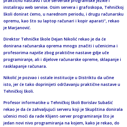
praktičnu nastavu i uče serverske programske jezike i
instaliraju web servise. Osim servera i grafoskopa, Tehničkoj
školi donirat ćemo, u narednom periodu, i drugu računarsku
opremu, kao što su laptop računari i kopir aparati“, rekao
je Marjanović.
Direktor Tehničke škole Dejan Nikolić rekao je da će
donirana računarska oprema mnogo značiti i učenicima i
profesorima najviše zbog praktične nastave gdje uče
programiranje, ali i dijelove računarske opreme, sklapanje i
rasklapanje računara.
Nikolić je pozvao i ostale institucije u Distriktu da učine
isto, jer će tako doprinijeti održavanju praktične nastave u
Tehničkoj školi.
Profesor informatike u Tehničkoj školi Borislav Subašić
rekao je da će zahvaljujući serveru koji je Skupština donirala
učenici moći da rade Klijent-server programiranje što je
jedan novi nivo programiranja na kojem, kako je rekao, do