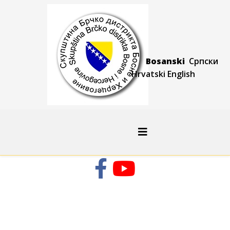
Bosanski
Српски
Hrvatski
Engli
sh