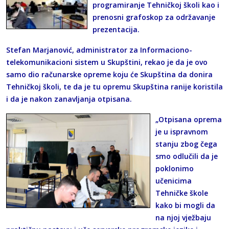
programiranje Tehničkoj školi kao i
prenosni grafoskop za održavanje
prezentacija.
Stefan Marjanović, administrator za Informaciono-
telekomunikacioni sistem u Skupštini, rekao je da je ovo
samo dio računarske opreme koju će Skupština da donira
Tehničkoj školi, te da je tu opremu Skupština ranije koristila
i da je nakon zanavljanja otpisana.
„Otpisana oprema
je u ispravnom
stanju zbog čega
smo odlučili da je
poklonimo
učenicima
Tehničke škole
kako bi mogli da
na njoj vježbaju