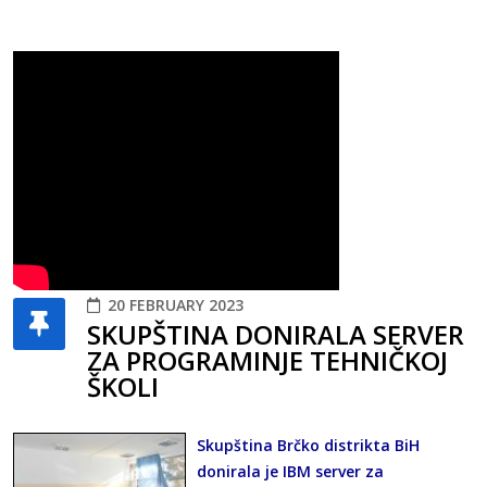
20 FEBRUARY 2023
SKUPŠTINA DONIRALA SERVER
ZA PROGRAMINJE TEHNIČKOJ
ŠKOLI
Skupština Brčko distrikta BiH
donirala je IBM server za