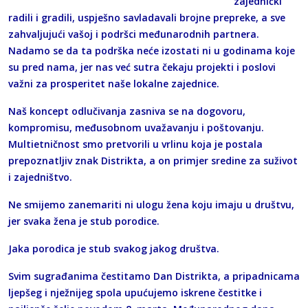
zajednički
radili i gradili, uspješno savladavali brojne prepreke, a sve
zahvaljujući vašoj i podršci međunarodnih partnera.
Nadamo se da ta podrška neće izostati ni u godinama koje
su pred nama, jer nas već sutra čekaju projekti i poslovi
važni za prosperitet naše lokalne zajednice.
Naš koncept odlučivanja zasniva se na dogovoru,
kompromisu, međusobnom uvažavanju i poštovanju.
Multietničnost smo pretvorili u vrlinu koja je postala
prepoznatljiv znak Distrikta, a on primjer sredine za suživot
i zajedništvo.
Ne smijemo zanemariti ni ulogu žena koju imaju u društvu,
jer svaka žena je stub porodice.
Jaka porodica je stub svakog jakog društva.
Svim sugrađanima čestitamo Dan Distrikta, a pripadnicama
ljepšeg i nježnijeg spola upućujemo iskrene čestitke i