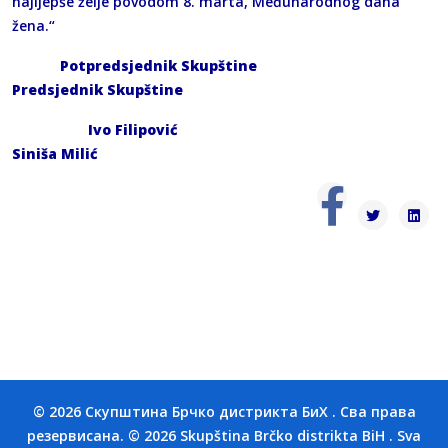
najljepše želje povodom 8. marta, Međunarodnog dana
žena.“
Potpredsjednik Skupštine
Predsjednik Skupštine
Ivo Filipović
Siniša Milić
© 2026 Скупштина Брчко дистрикта БиХ . Сва права
резервисана. © 2026 Skupština Brčko distrikta BiH . Sva