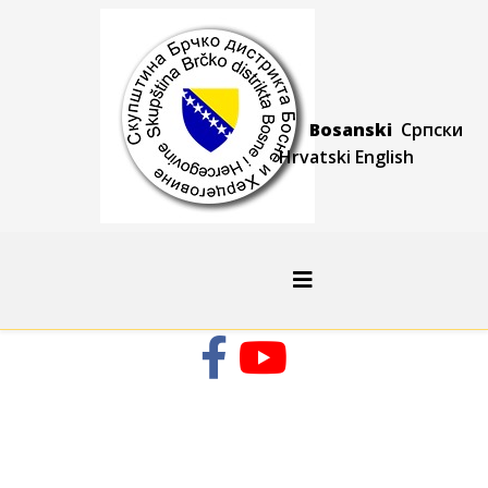
Bosanski
Српски
Hrvatski
Engli
sh