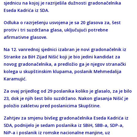
sjednicu na kojoj je razriješila dužnosti gradonačelnika
Eseda Kadrića iz SDA.
Odluka o razrješenju usvojena je sa 20 glasova za, šest
protiv i tri suzdržana glasa, uključujući potrebne
afirmativne glasove.
Na 12. vanrednoj sjednici izabran je novi gradonačelnik iz
Stranke za BiH Zijad Nišić koji je bio jedini kandidat za
novog gradonačelnika, a predložio ga je njegov stranački
kolega u skupštinskim klupama, poslanik Mehmedalija
Karamujić.
Za ovaj prijedlog od 29 poslanika koliko je glasalo, za je bilo
23, dok je njih šest bilo suzdržano. Nakon glasanja Nišić je
položio zakletvu pred poslanicima Skupštine.
Zahtjev za smjenu bivšeg gradonačelnika Eseda Kadrića iz
SDA, podnijelo je sedam poslanika iz SBiH, SBB-a, SDP-a,
NiP-a i poslanik iz romske nacionalne manjine, uz