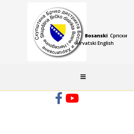
Bosanski
Српски
Hrvatski
Engli
sh