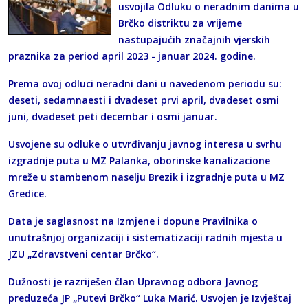
usvojila Odluku o neradnim danima u
Brčko distriktu za vrijeme
nastupajućih značajnih vjerskih
praznika za period april 2023 - januar 2024. godine.
Prema ovoj odluci neradni dani u navedenom periodu su:
deseti, sedamnaesti i dvadeset prvi april, dvadeset osmi
juni, dvadeset peti decembar i osmi januar.
Usvojene su odluke o utvrđivanju javnog interesa u svrhu
izgradnje puta u MZ Palanka, oborinske kanalizacione
mreže u stambenom naselju Brezik i izgradnje puta u MZ
Gredice.
Data je saglasnost na Izmjene i dopune Pravilnika o
unutrašnjoj organizaciji i sistematizaciji radnih mjesta u
JZU „Zdravstveni centar Brčko“.
Dužnosti je razriješen član Upravnog odbora Javnog
preduzeća JP „Putevi Brčko“ Luka Marić. Usvojen je Izvještaj