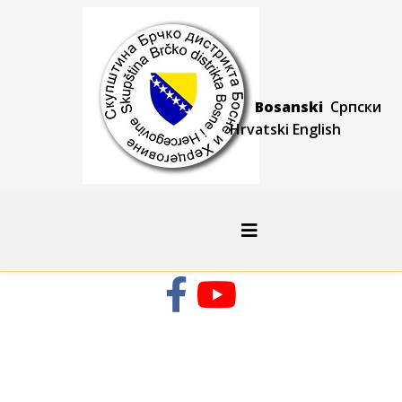
Bosanski
Српски
Hrvatski
Engli
sh