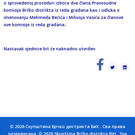
o sprovedenoj proceduri izbora dva člana Pravosudne
komisije Brčko distrikta iz reda građana kao i odluka o
imenovanju Mehmeda Bećića i Milivoja Vasića za članove
ove komisije iz reda građana
.
Nastavak sjednice bit će naknadno utvrđen.
© 2026 Скупштина Брчко дистрикта БиХ . Сва права
резервисана. © 2026 Skupština Brčko distrikta BiH . Sva