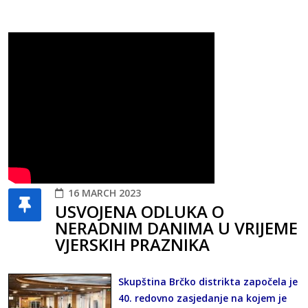
16 MARCH 2023
USVOJENA ODLUKA O
NERADNIM DANIMA U VRIJEME
VJERSKIH PRAZNIKA
Skupština Brčko distrikta započela je
40. redovno zasjedanje na kojem je