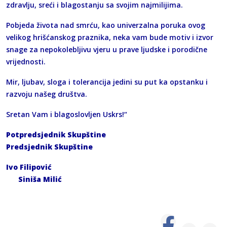
zdravlju, sreći i blagostanju sa svojim najmilijima.
Pobjeda života nad smrću, kao univerzalna poruka ovog
velikog hrišćanskog praznika, neka vam bude motiv i izvor
snage za nepokolebljivu vjeru u prave ljudske i porodične
vrijednosti.
Mir, ljubav, sloga i tolerancija jedini su put ka opstanku i
razvoju našeg društva.
Sretan Vam i blagoslovljen Uskrs!“
Potpredsjednik Skupštine
Predsjednik Skupštine
Ivo Filipović
Siniša Milić