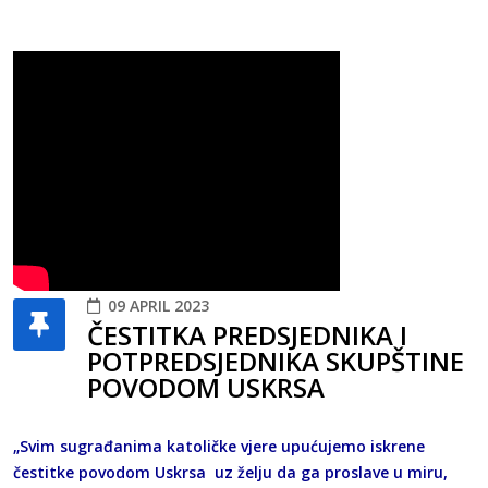
09 APRIL 2023
ČESTITKA PREDSJEDNIKA I
POTPREDSJEDNIKA SKUPŠTINE
POVODOM USKRSA
„Svim sugrađanima katoličke vjere upućujemo iskrene
čestitke povodom Uskrsa uz želju da ga proslave u miru,