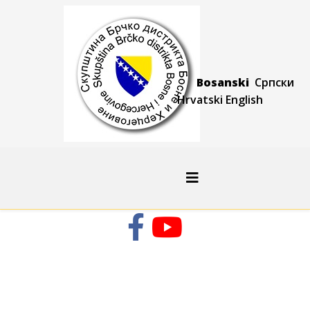
Bosanski
Српски
Hrvatski
Engli
sh