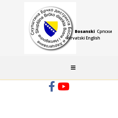
Bosanski
Српски
Hrvatski
Engli
sh