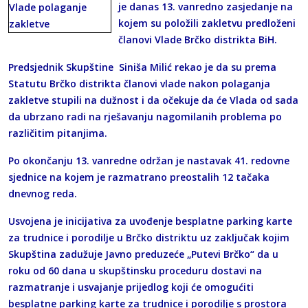
je danas 13. vanredno zasjedanje na
kojem su položili zakletvu predloženi
članovi Vlade Brčko distrikta BiH.
Predsjednik Skupštine Siniša Milić rekao je da su prema
Statutu Brčko distrikta članovi vlade nakon polaganja
zakletve stupili na dužnost i da očekuje da će Vlada od sada
da ubrzano radi na rješavanju nagomilanih problema po
različitim pitanjima.
Po okončanju 13. vanredne održan je nastavak 41. redovne
sjednice na kojem je razmatrano preostalih 12 tačaka
dnevnog reda.
Usvojena je inicijativa za uvođenje besplatne parking karte
za trudnice i porodilje u Brčko distriktu uz zaključak kojim
Skupština zadužuje Javno preduzeće „Putevi Brčko“ da u
roku od 60 dana u skupštinsku proceduru dostavi na
razmatranje i usvajanje prijedlog koji će omogućiti
besplatne parking karte za trudnice i porodilje s prostora