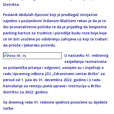
Distrikta.
Poslanik Abdulah Iljazović koji je predlagač inicijative
zajedno s poslanikom Srđanom Blažićem rekao je da je to
dio pronatalitetne politike te da je prijedlog da besplatne
parking kartice za trudnice i porodilje budu roze boje koje
će im biti uručene po odobrenju zahtjeva uz koji će trebati
da prilože i ljekarsku potvrdu.
U nastavku 41. redovnog
zasjedanja razmatrana
su poslanička pitanja i odgovori, usvojeni su i izvještaji o
radu Upravnog odbora JZU „Zdravstveni centar Brčko“ za
period od 1. jula do 31. decembra 2022. godine i o radu
Kancelarije za reviziju javne uprave i institucija u Brčko
distriktu za 2022. godinu.
Sa dnevnog reda 41. redovne sjednice povučene su sljedeće
tačke: