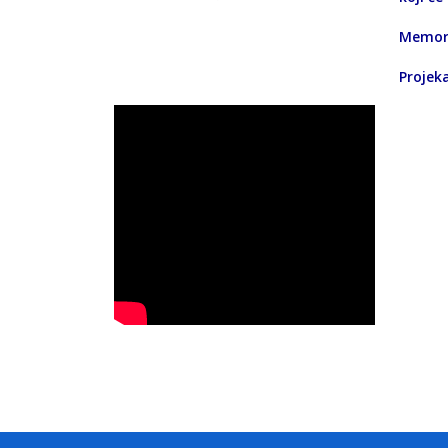
Memora
Projeka