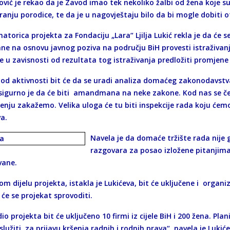
ović je rekao da je Zavod imao tek nekoliko žalbi od žena koje s
ranju porodice, te da je u nagovještaju bilo da bi mogle dobiti 
atorica projekta za Fondaciju „Lara“ Ljilja Lukić rekla je da će se
ne na osnovu javnog poziva na području BiH provesti istraživanj
se u zavisnosti od rezultata tog istraživanja predložiti promjen
 od aktivnosti bit će da se uradi analiza domaćeg zakonodavs
i sigurno je da će biti amandmana na neke zakone. Kod nas se čes
nju zakažemo. Velika uloga će tu biti inspekcije rada koju ćemo,
a.
Navela je da domaće tržište rada nije
razgovara za posao izložene pitanjima
vane.
m dijelu projekta, istakla je Lukićeva, bit će uključene i organi
će se projekat sprovoditi.
dio projekta bit će uključeno 10 firmi iz cijele BiH i 200 žena. P
 služiti za prijavu kršenja radnih i rodnih prava“, navela je Lukić