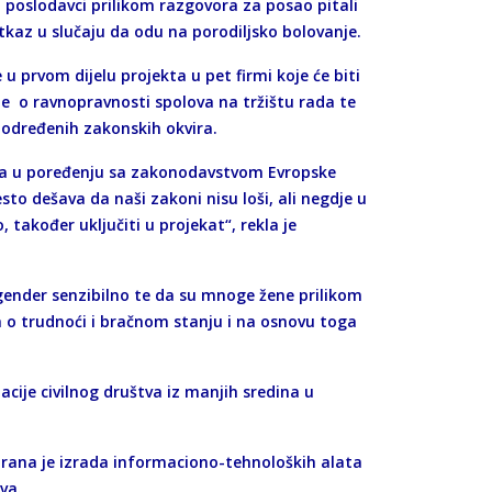
u poslodavci prilikom razgovora za posao pitali
otkaz u slučaju da odu na porodiljsko bolovanje.
 u prvom dijelu projekta u pet firmi koje će biti
e o ravnopravnosti spolova na tržištu rada te
e određenih zakonskih okvira.
tva u poređenju sa zakonodavstvom Evropske
to dešava da naši zakoni nisu loši, ali negdje u
 također uključiti u projekat“, rekla je
 gender senzibilno te da su mnoge žene prilikom
 o trudnoći i bračnom stanju i na osnovu toga
zacije civilnog društva iz manjih sredina u
lanirana je izrada informaciono-tehnoloških alata
eva.