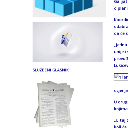
Galijat
o plani
Koordin
odabra
da će 
„Jedna
unije 
provođe
Lukićev
SLUŽBENI GLASNIK
ocjenji
U drugo
kojima 
„U taj 
koji će