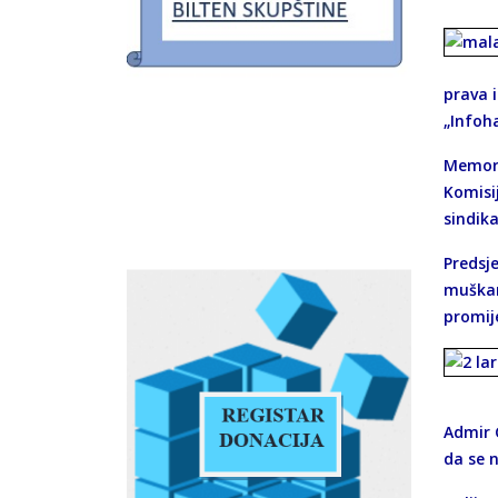
prava i
„Infoha
Memora
Komisi
sindik
Predsj
muškar
promije
Admir 
da se n