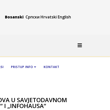
Bosanski
Српски
Hrvatski
Engli
sh
SI
PRISTUP INFO
KONTAKT
LOVA U SAVJETODAVNOM
“ I „INFOHAUSA“