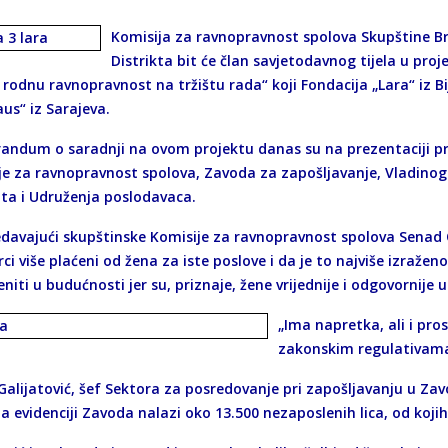
Komisija za ravnopravnost spolova Skupštine Brč
Distrikta bit će član savjetodavnog tijela u pr
 rodnu ravnopravnost na tržištu rada“ koji Fondacija „Lara“ iz B
us“ iz Sarajeva.
ndum o saradnji na ovom projektu danas su na prezentaciji pro
je za ravnopravnost spolova, Zavoda za zapošljavanje, Vladinog 
ata i Udruženja poslodavaca.
edavajući skupštinske Komisije za ravnopravnost spolova Senad O
ci više plaćeni od žena za iste poslove i da je to najviše izraž
niti u budućnosti jer su, priznaje, žene vrijednije i odgovornije
„Ima napretka, ali i pro
zakonskim regulativama
Galijatović, šef Sektora za posredovanje pri zapošljavanju u Zav
a evidenciji Zavoda nalazi oko 13.500 nezaposlenih lica, od kojih