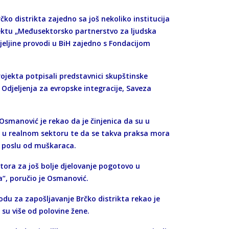
ko distrikta zajedno sa još nekoliko institucija
ojektu „Međusektorsko partnerstvo za ljudska
ijeljine provodi u BiH zajedno s Fondacijom
jekta potpisali predstavnici skupštinske
Odjeljenja za evropske integracije, Saveza
smanović je rekao da je činjenica da su u
eno u realnom sektoru te da se takva praksa mora
 u poslu od muškaraca.
stora za još bolje djelovanje pogotovo u
“, poručio je Osmanović.
odu za zapošljavanje Brčko distrikta rekao je
 su više od polovine žene.