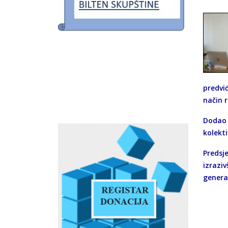
predvi
način 
Dodao j
kolekt
Predsj
izraziv
genera