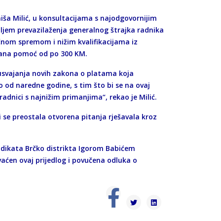
niša Milić, u konsultacijama s najodgovornijim
iljem prevazilaženja generalnog štrajka radnika
nom spremom i nižim kvalifikacijama iz
čana pomoć od po 300 KM.
 usvajanja novih zakona o platama koja
 od naredne godine, s tim što bi se na ovaj
dnici s najnižim primanjima“, rekao je Milić.
bi se preostala otvorena pitanja rješavala kroz
indikata Brčko distrikta Igorom Babićem
vaćen ovaj prijedlog i povučena odluka o