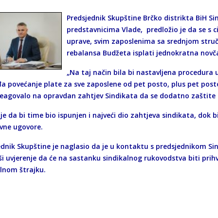
Predsjednik Skupštine Brčko distrikta BiH Si
predstavnicima Vlade, predložio je da se s c
uprave, svim zaposlenima sa srednjom struč
rebalansa Budžeta isplati jednokratna nov
„Na taj način bila bi nastavljena procedura
đa povećanje plate za sve zaposlene od pet posto, plus pet posto
reagovalo na opravdan zahtjev Sindikata da se dodatno zaštite ra
e da bi time bio ispunjen i najveći dio zahtjeva sindikata, dok 
ivne ugovore.
ednik Skupštine je naglasio da je u kontaktu s predsjednikom S
ši uvjerenje da će na sastanku sindikalnog rukovodstva biti prih
lnom štrajku.