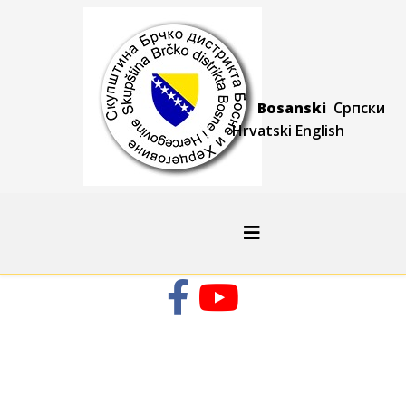
Bosanski
Српски
Hrvatski
Engli
sh