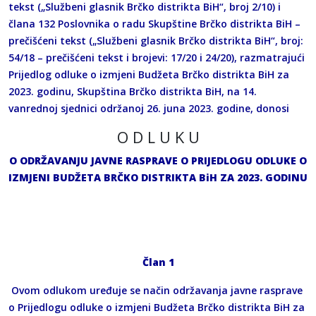
tekst („Službeni glasnik Brčko distrikta BiH“, broj 2/10) i
člana 132 Poslovnika o radu Skupštine Brčko distrikta BiH –
prečišćeni tekst („Službeni glasnik Brčko distrikta BiH“, broj:
54/18 – prečišćeni tekst i brojevi: 17/20 i 24/20), razmatrajući
Prijedlog odluke o izmjeni Budžeta Brčko distrikta BiH za
2023. godinu, Skupština Brčko distrikta BiH, na 14.
vanrednoj sjednici održanoj 26. juna 2023. godine, donosi
O D L U K U
O ODRŽAVANJU JAVNE RASPRAVE O PRIJEDLOGU ODLUKE O
IZMJENI BUDŽETA BRČKO DISTRIKTA BiH ZA 2023. GODINU
Član 1
Ovom odlukom uređuje se način održavanja javne rasprave
o Prijedlogu odluke o izmjeni Budžeta Brčko distrikta BiH za