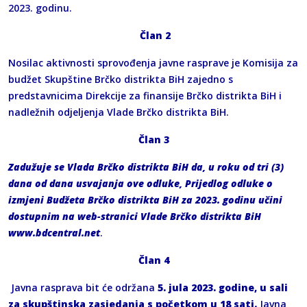
2023. godinu.
Član 2
Nosilac aktivnosti sprovođenja javne rasprave je Komisija za
budžet Skupštine Brčko distrikta BiH zajedno s
predstavnicima Direkcije za finansije Brčko distrikta BiH i
nadležnih odjeljenja Vlade Brčko distrikta BiH.
Član 3
Zadužuje se Vlada Brčko distrikta BiH da, u roku od tri (3)
dana od dana usvajanja ove odluke, Prijedlog odluke o
izmjeni Budžeta Brčko distrikta BiH za 2023. godinu učini
dostupnim na web-stranici Vlade Brčko distrikta BiH
www.bdcentral.net
.
Član 4
Javna rasprava bit će održana
5. jula 2023. godine, u sali
za skupštinska zasjedanja s početkom u 18 sati.
Javna