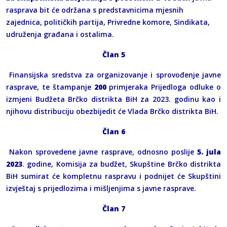
rasprava bit će održana s predstavnicima mjesnih
zajednica, političkih partija, Privredne komore, Sindikata,
udruženja građana i ostalima.
Član 5
Finansijska sredstva za organizovanje i sprovođenje javne
rasprave, te štampanje
200
primjeraka Prijedloga odluke o
izmjeni Budžeta Brčko distrikta BiH za 2023. godinu kao i
njihovu distribuciju obezbijedit će Vlada Brčko distrikta BiH.
Član 6
Nakon sprovedene javne rasprave, odnosno poslije
5. jula
2023
. godine, Komisija za budžet, Skupštine Brčko distrikta
BiH sumirat će kompletnu raspravu i podnijet će Skupštini
izvještaj s prijedlozima i mišljenjima s javne rasprave.
Član 7