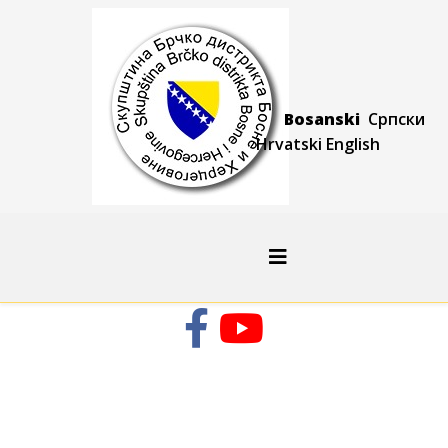
Bosanski
Српски
Hrvatski
Engli
sh