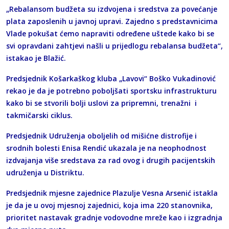
„Rebalansom budžeta su izdvojena i sredstva za povećanje
plata zaposlenih u javnoj upravi. Zajedno s predstavnicima
Vlade pokušat ćemo napraviti određene uštede kako bi se
svi opravdani zahtjevi našli u prijedlogu rebalansa budžeta“,
istakao je Blažić.
Predsjednik Košarkaškog kluba „Lavovi“ Boško Vukadinović
rekao je da je potrebno poboljšati sportsku infrastrukturu
kako bi se stvorili bolji uslovi za pripremni, trenažni i
takmičarski ciklus.
Predsjednik Udruženja oboljelih od mišićne distrofije i
srodnih bolesti Enisa Rendić ukazala je na neophodnost
izdvajanja više sredstava za rad ovog i drugih pacijentskih
udruženja u Distriktu.
Predsjednik mjesne zajednice Plazulje Vesna Arsenić istakla
je da je u ovoj mjesnoj zajednici, koja ima 220 stanovnika,
prioritet nastavak gradnje vodovodne mreže kao i izgradnja