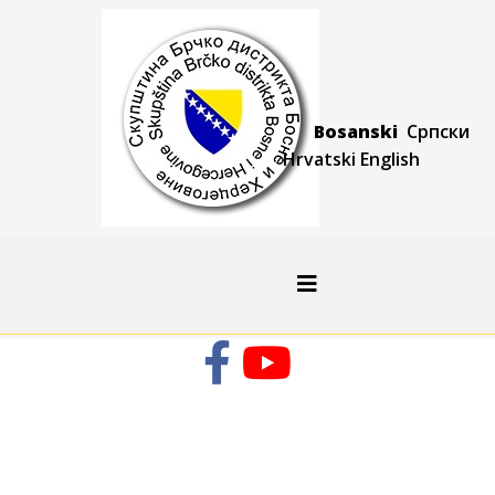
Bosanski
Српски
Hrvatski
Engli
sh