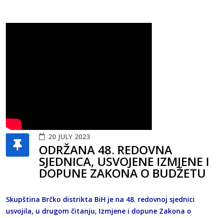
20 JULY 2023
ODRŽANA 48. REDOVNA
SJEDNICA, USVOJENE IZMJENE I
DOPUNE ZAKONA O BUDŽETU
Skupština Brčko distrikta BiH je na 48. redovnoj sjednici
usvojila, u drugom čitanju, Izmjene i dopune Zakona o