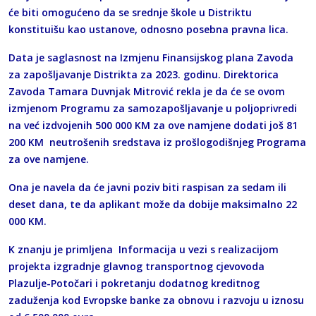
će biti omogućeno da se srednje škole u Distriktu
konstituišu kao ustanove, odnosno posebna pravna lica.
Data je saglasnost na Izmjenu Finansijskog plana Zavoda
za zapošljavanje Distrikta za 2023. godinu. Direktorica
Zavoda Tamara Duvnjak Mitrović rekla je da će se ovom
izmjenom Programu za samozapošljavanje u poljoprivredi
na već izdvojenih 500 000 KM za ove namjene dodati još 81
200 KM neutrošenih sredstava iz prošlogodišnjeg Programa
za ove namjene.
Ona je navela da će javni poziv biti raspisan za sedam ili
deset dana, te da aplikant može da dobije maksimalno 22
000 KM.
K znanju je primljena Informacija u vezi s realizacijom
projekta izgradnje glavnog transportnog cjevovoda
Plazulje-Potočari i pokretanju dodatnog kreditnog
zaduženja kod Evropske banke za obnovu i razvoju u iznosu