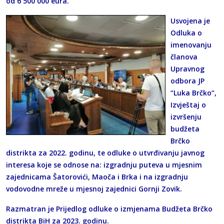
od 6 500 000 eura.
Usvojena je
Odluka o
imenovanju
članova
Upravnog
odbora JP
“Luka Brčko“,
Izvještaj o
izvršenju
budžeta
Brčko
distrikta za 2022. godinu, te odluke o utvrđivanju javnog
interesa koje se odnose na: izgradnju puteva u mjesnim
zajednicama Šatorovići, Maoča i Brka i na izgradnju
vodovodne mreže u mjesnoj zajednici Gornji Zovik.
Razmatran je Prijedlog odluke o izmjenama Budžeta Brčko
distrikta BiH za 2023. godinu.