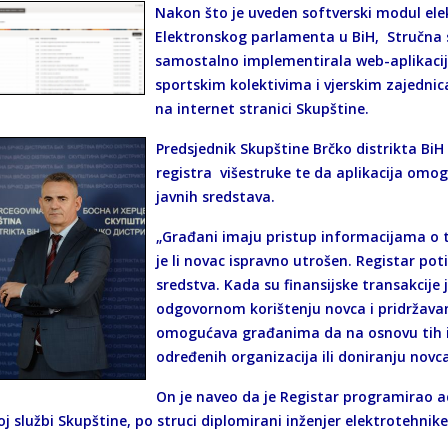
Nakon što je uveden softverski modul ele
Elektronskog parlamenta u BiH, Stručna s
samostalno implementirala web-aplikacij
sportskim kolektivima i vjerskim zajednic
na internet stranici Skupštine.
Predsjednik Skupštine Brčko distrikta BiH 
registra višestruke te da aplikacija om
javnih sredstava.
„Građani imaju pristup informacijama o t
je li novac ispravno utrošen. Registar po
sredstva. Kada su finansijske transakcije
odgovornom korištenju novca i pridržavanju
omogućava građanima da na osnovu tih i
određenih organizacija ili doniranju novca
On je naveo da je Registar programirao a
j službi Skupštine, po struci diplomirani inženjer elektrotehnik