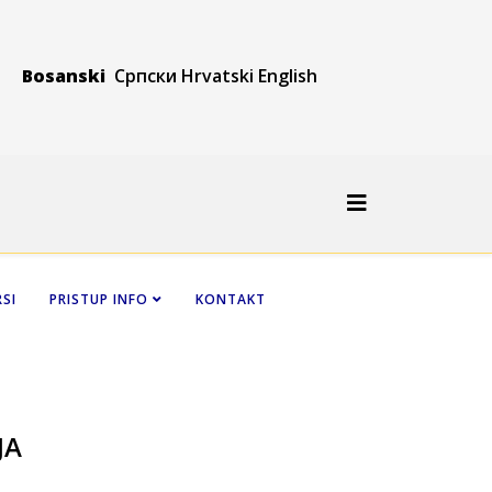
Bosanski
Српски
Hrvatski
Engli
sh
SI
PRISTUP INFO
KONTAKT
JA