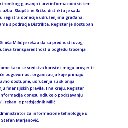
ktronskog glasanja i prvi informacioni sistem
lužba Skupštine Brčko distrikta je sada
u registra donacija udruženjima građana,
ama s područja Distrikta. Registar je dostupan
Siniša Milić je rekao da su prednosti ovog
ogućava transparentnost u pogledu trošenja
ome kako se sredstva koriste i mogu provjeriti
tiče odgovornost organizacija koje primaju
 javno dostupne, udruženja su sklonija
 finansijskih pravila. I na kraju, Registar
nformacija donesu odluke o podržavanju
“, rekao je predsjednik Milić.
dministrator za informacione tehnologije u
e Stefan Marjanović.