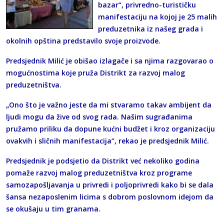
bazar“, privredno-turističku
manifestaciju na kojoj je 25 malih
preduzetnika iz našeg grada i
okolnih opština predstavilo svoje proizvode.
Predsjednik Milić je obišao izlagače i sa njima razgovarao o
mogućnostima koje pruža Distrikt za razvoj malog
preduzetništva.
„Ono što je važno jeste da mi stvaramo takav ambijent da
ljudi mogu da žive od svog rada. Našim sugrađanima
pružamo priliku da dopune kućni budžet i kroz organizaciju
ovakvih i sličnih manifestacija“, rekao je predsjednik Milić.
Predsjednik je podsjetio da Distrikt već nekoliko godina
pomaže razvoj malog preduzetništva kroz programe
samozapošljavanja u privredi i poljoprivredi kako bi se dala
šansa nezaposlenim licima s dobrom poslovnom idejom da
se okušaju u tim granama.