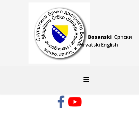
Bosanski
Српски
Hrvatski
Engli
sh