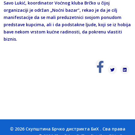
Savo Lukić, koordinator Voćnog kluba Brčko u čijoj
organizaciji je održan „Noćni bazar“, rekao je da je cilj
manifestacije da se mali preduzetnici svojom ponudom
predstave kupcima, ali i da podstakne ljude, koji se iz hobija
bave nekom vrstom kućne radinosti, da pokrenu vlastiti
biznis.
© 2026 Скупштина Брчко дистрикта БиХ . Сва права