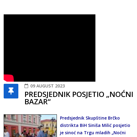
09 AUGUST 2023
PREDSJEDNIK POSJETIO „NOĆNI
BAZAR“
Predsjednik Skupštine Brčko
distrikta BiH Siniša Milić posjetio
je sinoć na Trgu mladih „Noćni