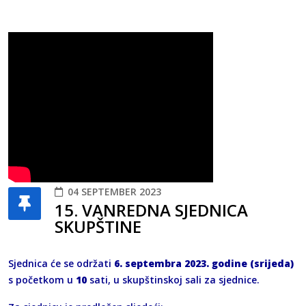
04 SEPTEMBER 2023
15. VANREDNA SJEDNICA
SKUPŠTINE
Sjednica će se održati
6. septembra 2023. godine (srijeda)
s početkom u
10
sati, u skupštinskoj sali za sjednice.