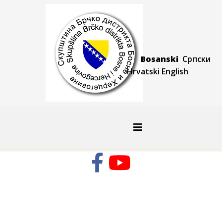
Bosanski
Српски
Hrvatski
Engli
sh