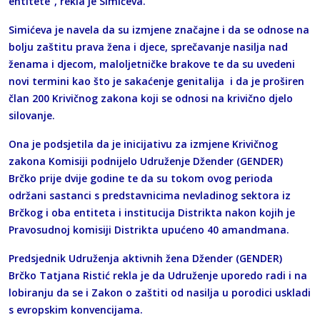
entitete“, rekla je Simićeva.
Simićeva je navela da su izmjene značajne i da se odnose na
bolju zaštitu prava žena i djece, sprečavanje nasilja nad
ženama i djecom, maloljetničke brakove te da su uvedeni
novi termini kao što je sakaćenje genitalija i da je proširen
član 200 Krivičnog zakona koji se odnosi na krivično djelo
silovanje.
Ona je podsjetila da je inicijativu za izmjene Krivičnog
zakona Komisiji podnijelo Udruženje Džender (GENDER)
Brčko prije dvije godine te da su tokom ovog perioda
održani sastanci s predstavnicima nevladinog sektora iz
Brčkog i oba entiteta i institucija Distrikta nakon kojih je
Pravosudnoj komisiji Distrikta upućeno 40 amandmana.
Predsjednik Udruženja aktivnih žena Džender (GENDER)
Brčko Tatjana Ristić rekla je da Udruženje uporedo radi i na
lobiranju da se i Zakon o zaštiti od nasilja u porodici uskladi
s evropskim konvencijama.