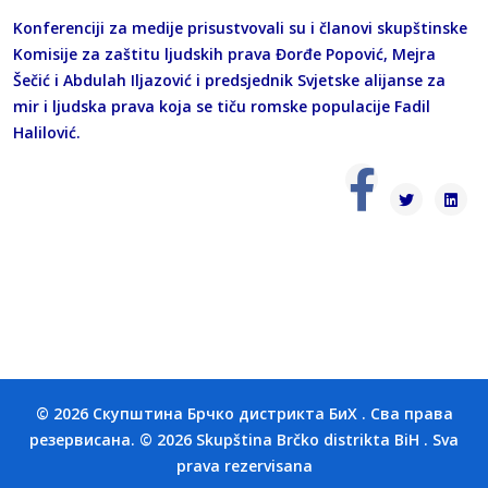
Konferenciji za medije prisustvovali su i članovi skupštinske
Komisije za zaštitu ljudskih prava Đorđe Popović, Mejra
Šečić i Abdulah Iljazović i predsjednik Svjetske alijanse za
mir i ljudska prava koja se tiču romske populacije Fadil
Halilović.
© 2026 Скупштина Брчко дистрикта БиХ . Сва права
резервисана. © 2026 Skupština Brčko distrikta BiH . Sva
prava rezervisana