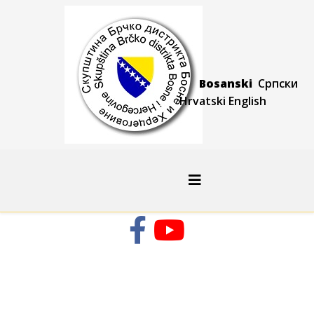
Bosanski
Српски
Hrvatski
Engli
sh