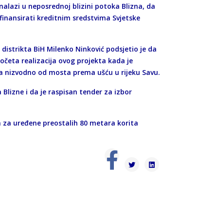
nalazi u neposrednoj blizini potoka Blizna, da
e finansirati kreditnim sredstvima Svjetske
 distrikta BiH Milenko Ninković podsjetio je da
četa realizacija ovog projekta kada je
a nizvodno od mosta prema ušću u rijeku Savu.
Blizne i da je raspisan tender za izbor
a za uređene preostalih 80 metara korita