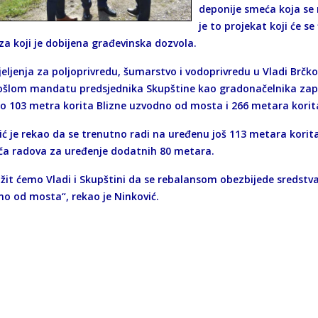
deponije smeća koja se 
je to projekat koji će s
za koji je dobijena građevinska dozvola.
eljenja za poljoprivredu, šumarstvo i vodoprivredu u Vladi Brčko
rošlom mandatu predsjednika Skupštine kao gradonačelnika zapo
o 103 metra korita Blizne uzvodno od mosta i 266 metara korit
ć je rekao da se trenutno radi na uređenu još 113 metara korita 
ča radova za uređenje dodatnih 80 metara.
ožit ćemo Vladi i Skupštini da se rebalansom obezbijede sredstv
no od mosta“, rekao je Ninković.