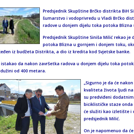
Predsjednik Skupštine Brčko distrikta BiH Sin
šumarstvo i vodoprivredu u Vladi Brčko dist
radove u donjem dijelu toka potoka Blizna u
Predsjednik Skupštine Siniša Milić rekao je d
potoka Blizna u gornjem i donjem toku, oko
eđen iz budžeta Distrikta, a dio iz kredita kod Svjetske banke.
e istakao da nakon završetka radova u donjem dijelu toka potoka 
 dužini od 400 metara.
„Sigurno je da će nakon
kvaliteta života ljudi n
su predviđeni dodatnim 
biciklističke staze ond
će služiti kao izletište 
predsjednik Milić.
On je napomenuo da će u