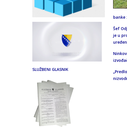
banke 
Šef Odj
je u p
uređen
Ninkovi
izvođa
SLUŽBENI GLASNIK
„Predl
nizvod