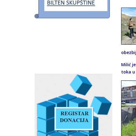
obezbij
Milić j
toka u