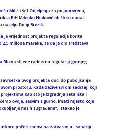
iša Milić i šef Odjeljenja za poljoprivredu,
rikta BiH Milenko Ninković obišli su danas
 naselju Donji Brezik.
a je vrijednost projekta regulacije korita
 2,5 miliona maraka, te da je dio sredstava
Blizna slijede radovi na regulaciji gornjeg
 završetka ovog projekta doći do poboljšanja
a ovom prostoru. Kada zažive svi oni sadržaji koji
projektima kao što je izgradnja šetališta i
a ćemo ovdje, sasvim sigurno, imati mjesto koje
i okupljanje naših sugrađana“, istakao je
skoro početi radovi na zatvaranju i sanaciji