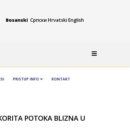
Bosanski
Српски
Hrvatski
Engli
sh
SI
PRISTUP INFO
KONTAKT
KORITA POTOKA BLIZNA U