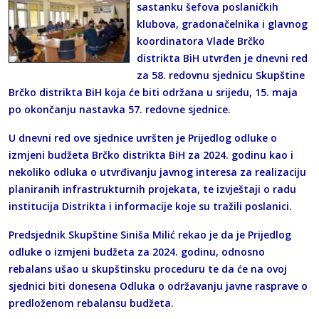
sastanku šefova poslaničkih
klubova, gradonačelnika i glavnog
koordinatora Vlade Brčko
distrikta BiH utvrđen je dnevni red
za 58. redovnu sjednicu Skupštine
Brčko distrikta BiH koja će biti održana u srijedu, 15. maja
po okončanju nastavka 57. redovne sjednice.
U dnevni red ove sjednice uvršten je Prijedlog odluke o
izmjeni budžeta Brčko distrikta BiH za 2024. godinu kao i
nekoliko odluka o utvrđivanju javnog interesa za realizaciju
planiranih infrastrukturnih projekata, te izvještaji o radu
institucija Distrikta i informacije koje su tražili poslanici.
Predsjednik Skupštine Siniša Milić rekao je da je Prijedlog
odluke o izmjeni budžeta za 2024. godinu, odnosno
rebalans ušao u skupštinsku proceduru te da će na ovoj
sjednici biti donesena Odluka o održavanju javne rasprave o
predloženom rebalansu budžeta.