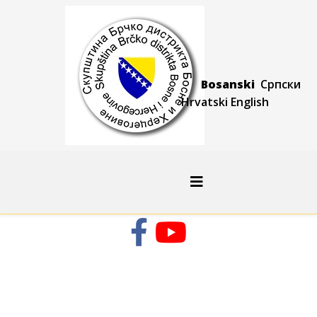
Bosanski
Српски
Hrvatski
Engli
sh