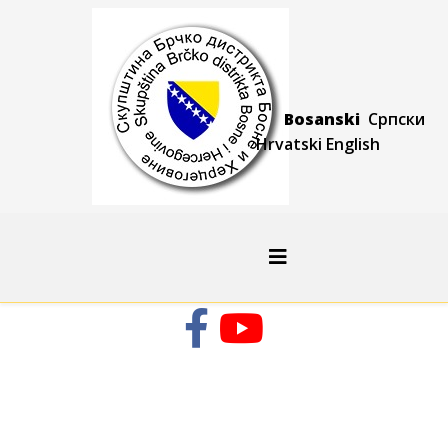
Bosanski
Српски
Hrvatski
Engli
sh