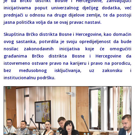
je da Brčko distrikt Bosne i Hercegovine, zahvaljujući
inicijativama poput univerzalnog dječijeg dodatka, već
prednjači u odnosu na druge dijelove zemlje, te da postoji
jasna politička volja da se ovaj pravac nastavi.
Skupština Brčko distrikta Bosne i Hercegovine, kao domaćin
ovog sastanka, potvrdila je svoju opredijeljenost da bude
nosilac zakonodavnih inicijativa koje će omogućiti
građanima Brčko distrikta Bosne i Hercegovine da
istovremeno ostvare pravo na karijeru i pravo na porodicu,
bez međusobnog isključivanja, uz zakonsku i
institucionalnu podršku.