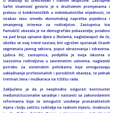
U diskusiji su učestvovali i članovi Skupštine. Zastupnik
Safet Imamović govorio je o društvenim promjenama i
prelazu iz kolektivističkih u individualističke vrijednosti, te
istakao vezu između ekonomskog napretka pojedinca i
smanjenog interesa za roditeljstvo. Zastupnica Ina
Pamukčić ukazala je na demografske pokazatelje, posebno
na pad broja upisane djece u školama, naglašavajući da će,
ukoliko se ovaj trend nastavi, biti ugrožen opstanak čitavih
segmenata javnog sektora, poput obrazovanja i zdravstva.
Ljubica Ilić, zastupnica, podijelila je svoja iskustva o
izazovima roditeljstva u savremenim uslovima, naglasivši
potrebu za sistemskim politikama koje omogućavaju
usklađivanje profesionalnih i porodičnih obaveza, te jednak
tretman žena i muškaraca na tržištu rada.
Zaključeno je da je neophodno osigurati kontinuitet
međuinstitucionalne saradnje i nastaviti sa zakonodavnim
reformama koje će omogućiti uvođenje pronatalitetnih
mjera i bolju zaštitu roditelja na radnom mjestu. Istaknuto