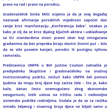
pravo na rad i pravo na porodicu.
Gradonačelnik Siniša Milić ocijenio je da je ovaj događaj
nastavak afirmacije porodičnih vrijednosti započet dan
ranije kroz manifestaciju „Konferencija beba“. Istakao je
kako je cilj da se kroz dijalog ključnih aktera i usklađivanje
sa EU standardima stvori pravni okvir koji omogućava
građanima da bez prepreka biraju vlastiti životni put – bilo
da se više posvete karijeri, porodici ili postignu njihovu
ravnotežu.
Predstavnica UNFPA u BiH Justine Coulson zahvalila je
predsjedniku Skupštine i gradonačelniku na snažnoj
institucionalnoj podršci, ističući kako UNFPA želi pomoći
ljudima da imaju broj djece koji zaista žele – što je, kako
kaže, danas često onemogućeno zbog ekonomske
nesigurnosti, loših uslova na tržištu rada i nedovoljne
sistemske podrške roditeljima. Dodala je da se ta razlika
između željenog i stvarnog broja djece ne bilježi samo u