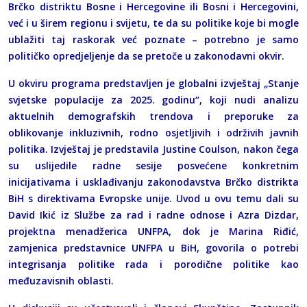
Brčko distriktu Bosne i Hercegovine ili Bosni i Hercegovini,
već i u širem regionu i svijetu, te da su politike koje bi mogle
ublažiti taj raskorak već poznate – potrebno je samo
političko opredjeljenje da se pretoče u zakonodavni okvir.
U okviru programa predstavljen je globalni izvještaj „Stanje
svjetske populacije za 2025. godinu“, koji nudi analizu
aktuelnih demografskih trendova i preporuke za
oblikovanje inkluzivnih, rodno osjetljivih i održivih javnih
politika. Izvještaj je predstavila Justine Coulson, nakon čega
su uslijedile radne sesije posvećene konkretnim
inicijativama i usklađivanju zakonodavstva Brčko distrikta
BiH s direktivama Evropske unije. Uvod u ovu temu dali su
David Ikić iz Službe za rad i radne odnose i Azra Dizdar,
projektna menadžerica UNFPA, dok je Marina Riđić,
zamjenica predstavnice UNFPA u BiH, govorila o potrebi
integrisanja politike rada i porodične politike kao
međuzavisnih oblasti.