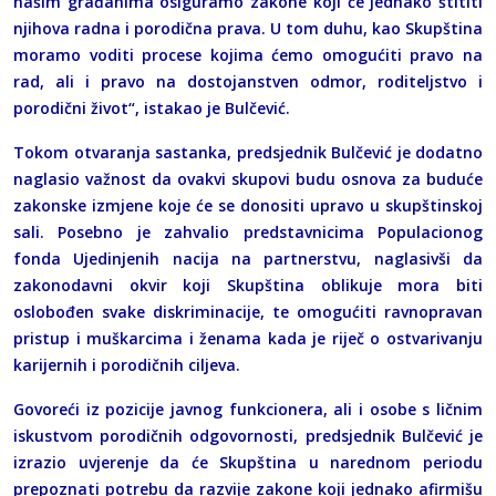
našim građanima osiguramo zakone koji će jednako štititi
njihova radna i porodična prava. U tom duhu, kao Skupština
moramo voditi procese kojima ćemo omogućiti pravo na
rad, ali i pravo na dostojanstven odmor, roditeljstvo i
porodični život“, istakao je Bulčević.
Tokom otvaranja sastanka, predsjednik Bulčević je dodatno
naglasio važnost da ovakvi skupovi budu osnova za buduće
zakonske izmjene koje će se donositi upravo u skupštinskoj
sali. Posebno je zahvalio predstavnicima Populacionog
fonda Ujedinjenih nacija na partnerstvu, naglasivši da
zakonodavni okvir koji Skupština oblikuje mora biti
oslobođen svake diskriminacije, te omogućiti ravnopravan
pristup i muškarcima i ženama kada je riječ o ostvarivanju
karijernih i porodičnih ciljeva.
Govoreći iz pozicije javnog funkcionera, ali i osobe s ličnim
iskustvom porodičnih odgovornosti, predsjednik Bulčević je
izrazio uvjerenje da će Skupština u narednom periodu
prepoznati potrebu da razvije zakone koji jednako afirmišu