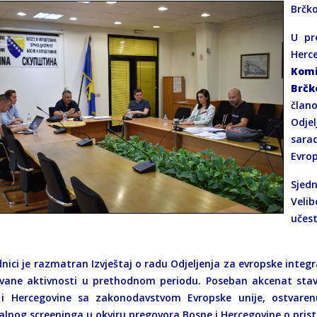
Brčko
U pr
Herc
Komi
Brčk
član
Odje
sarad
Evrop
Sjed
Veli
učes
dnici je razmatran Izvještaj o radu Odjeljenja za evropske integ
ovane aktivnosti u prethodnom periodu. Poseban akcenat stavl
i Hercegovine sa zakonodavstvom Evropske unije, ostvare
ralnog screeninga u okviru pregovora Bosne i Hercegovine o prist