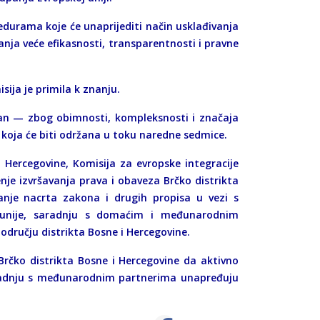
edurama koje će unaprijediti način usklađivanja
nja veće efikasnosti, transparentnosti i pravne
sija je primila k znanju.
an — zbog obimnosti, kompleksnosti i značaja
koja će biti održana u toku naredne sedmice.
 Hercegovine, Komisija za evropske integracije
nje izvršavanja prava i obaveza Brčko distrikta
anje nacrta zakona i drugih propisa u vezi s
 unije, saradnju s domaćim i međunarodnim
odručju distrikta Bosne i Hercegovine.
 Brčko distrikta Bosne i Hercegovine da aktivno
saradnju s međunarodnim partnerima unapređuju