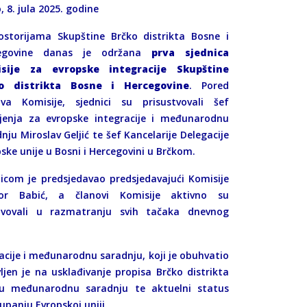
, 8. jula 2025. godine
ostorijama Skupštine Brčko distrikta Bosne i
egovine danas je održana
prva sjednica
sije za evropske integracije Skupštine
o distrikta Bosne i Hercegovine
. Pored
ova Komisije, sjednici su prisustvovali šef
ljenja za evropske integracije i međunarodnu
nju Miroslav Geljić te šef Kancelarije Delegacije
ske unije u Bosni i Hercegovini u Brčkom.
nicom je predsjedavao predsjedavajući Komisije
bor Babić, a članovi Komisije aktivno su
tvovali u razmatranju svih tačaka dnevnog
racije i međunarodnu saradnju, koji je obuhvatio
jen je na usklađivanje propisa Brčko distrikta
nu međunarodnu saradnju te aktuelni status
upanju Evropskoj uniji.