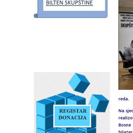
reda.
Na sje
realiz
Bosne 
bilate