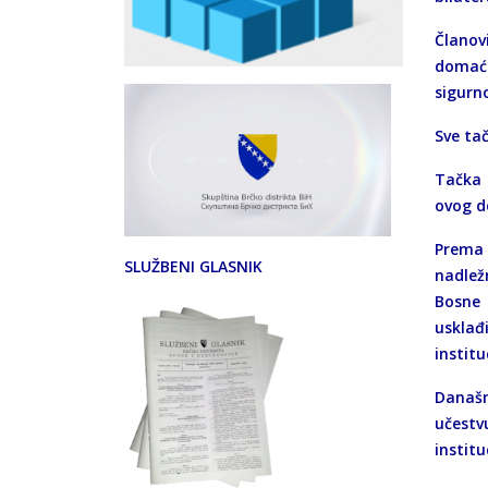
Članov
domaći
sigurno
Sve tač
Tačka 
ovog d
Prema 
SLUŽBENI GLASNIK
nadlež
Bosne 
uskla
instit
Današn
učestv
instit