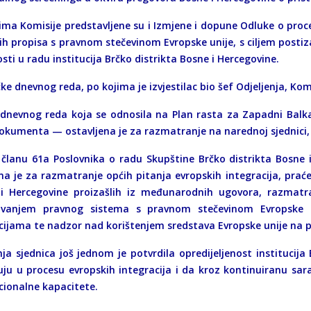
ima Komisije predstavljene su i Izmjene i dopune Odluke o proc
h propisa s pravnom stečevinom Evropske unije, s ciljem postiza
sti u radu institucija Brčko distrikta Bosne i Hercegovine.
ke dnevnog reda, po kojima je izvjestilac bio šef Odjeljenja, Komi
dnevnog reda koja se odnosila na Plan rasta za Zapadni Balk
okumenta — ostavljena je za razmatranje na narednoj sjednici, 
članu 61a Poslovnika o radu Skupštine Brčko distrikta Bosne i
na je za razmatranje općih pitanja evropskih integracija, praće
i Hercegovine proizašlih iz međunarodnih ugovora, razmatr
đivanjem pravnog sistema s pravnom stečevinom Evropske
ucijama te nadzor nad korištenjem sredstava Evropske unije na p
ja sjednica još jednom je potvrdila opredijeljenost institucija
uju u procesu evropskih integracija i da kroz kontinuiranu 
ucionalne kapacitete.