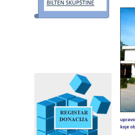
upravo 
koje o