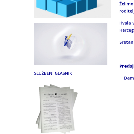
Želimo
roditel
Hvala 
Herceg
Sretan 
Predsj
SLUŽBENI GLASNIK
Da