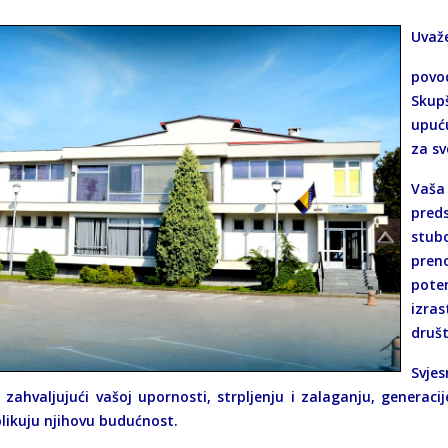
Uvaže
povod
Skup
upuću
za sv
Vaš
preds
stub
preno
pote
izra
društ
Svje
zahvaljujući vašoj upornosti, strpljenju i zalaganju, generacije
blikuju njihovu budućnost.