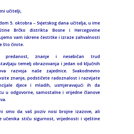
ni učitelji,
om 5. oktobra – Svjetskog dana učitelja, u ime
štine Brčko distrikta Bosne i Hercegovine
jemo vam iskrene čestitke i izraze zahvalnosti
e što činite.
a predanost, znanje i nesebičan trud
tavljaju temelj obrazovanja i jedan od ključnih
ova razvoja naše zajednice. Svakodnevno
site znanje, podstičete radoznalost i razvijate
ncijale djece i mladih, usmjeravajući ih da
stu u odgovorne, samostalne i vrijedne članove
va.
sni smo da vaš poziv nosi brojne izazove, ali
 učenika stiču sigurnost, vrijednosti i vještine