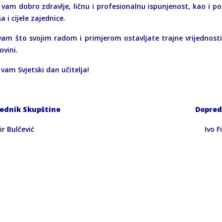
 vam dobro zdravlje, ličnu i profesionalnu ispunjenost, kao i p
ja i cijele zajednice.
vam što svojim radom i primjerom ostavljate trajne vrijednosti 
ovini.
vam Svjetski dan učitelja!
ednik Skupštine
Dopred
mir Bulčević Ivo Filipo