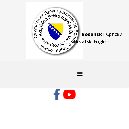
Bosanski
Српски
Hrvatski
Engli
sh