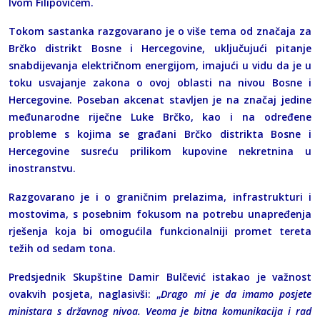
Ivom Filipovićem.
Tokom sastanka razgovarano je o više tema od značaja za
Brčko distrikt Bosne i Hercegovine, uključujući pitanje
snabdijevanja električnom energijom, imajući u vidu da je u
toku usvajanje zakona o ovoj oblasti na nivou Bosne i
Hercegovine. Poseban akcenat stavljen je na značaj jedine
međunarodne riječne Luke Brčko, kao i na određene
probleme s kojima se građani Brčko distrikta Bosne i
Hercegovine susreću prilikom kupovine nekretnina u
inostranstvu.
Razgovarano je i o graničnim prelazima, infrastrukturi i
mostovima, s posebnim fokusom na potrebu unapređenja
rješenja koja bi omogućila funkcionalniji promet tereta
težih od sedam tona.
Predsjednik Skupštine Damir Bulčević istakao je važnost
ovakvih posjeta, naglasivši: „
Drago mi je da imamo posjete
ministara s državnog nivoa. Veoma je bitna komunikacija i rad