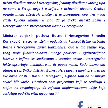
Brčko distrikta Bosne i Hercegovine, jedinog distrikta ovakvog tipa
ne samo u Evropi nego i u svijetu, s državnim nivoom. Ovakve
posjete imaju višestruki značaj jer je povezanost ova dva nivoa
vlasti ključna, imajući u vidu da je Brčko distrikt Bosne i
Hercegovine pod suverenitetom Bosne i Hercegovine.
“
Ministar vanjskih poslova Bosne i Hercegovine Elmedin
Konaković izjavio je: „
Želim podvući da koncept Brčko distrikta
Bosne i Hercegovine zaista funkcioniše. Ovo je dio zemlje koji,
zbog svoje funkcionalnosti, mnoge političke i egzistencijalne
izazove s kojima se suočavamo u ostatku Bosne i Hercegovine
lakše apsorbuje, minimizira ili ih uopće nema. Kada bismo dio
atmosfere iz Brčko distrikta Bosne i Hercegovine mogli prenijeti na
sve nivoe vlasti u Bosni i Hercegovini, siguran sam da bi mnoge
stvari bile lakše. Ohrabren sam projektima koji se realizuju i
stojim na raspolaganju da zajedno implementiramo ideje koje
zaslužuju podršku viših nivoa vlasti.
“