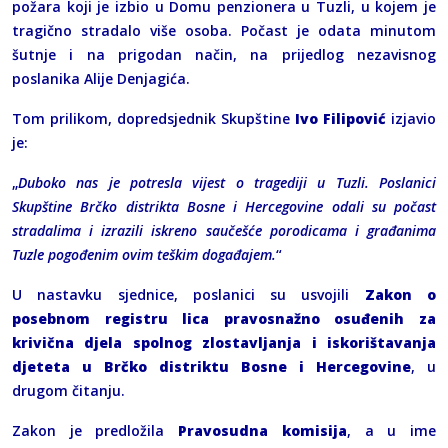
požara koji je izbio u Domu penzionera u Tuzli, u kojem je
tragično stradalo više osoba. Počast je odata minutom
šutnje i na prigodan način, na prijedlog nezavisnog
poslanika Alije Denjagića.
Tom prilikom, dopredsjednik Skupštine
Ivo Filipović
izjavio
je:
„
Duboko nas je potresla vijest o tragediji u Tuzli. Poslanici
Skupštine Brčko distrikta Bosne i Hercegovine odali su počast
stradalima i izrazili iskreno saučešće porodicama i građanima
Tuzle pogođenim ovim teškim događajem.
“
U nastavku sjednice, poslanici su usvojili
Zakon o
posebnom registru lica pravosnažno osuđenih za
krivična djela spolnog zlostavljanja i iskorištavanja
djeteta u Brčko distriktu Bosne i Hercegovine
, u
drugom čitanju.
Zakon je predložila
Pravosudna komisija
, a u ime