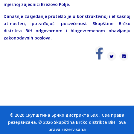
mjesnoj zajednici Brezovo Polje.
Današnje zasjedanje proteklo je u konstruktivnoj i efikasnoj
atmosferi, potvrđujući posvećenost Skupštine Brčko
distrikta BiH odgovornom i blagovremenom obavljanju
zakonodavnih poslova.
© 2026 Скупштина Брчко дистрикта БиХ . Сва права
резервисана. © 2026 Skupština Brčko distrikta BiH . Sva
prava rezervisana