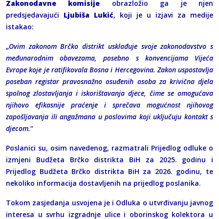
Zakonodavne komisije
obrazložio ga je njen
predsjedavajući
Ljubiša Lukić
, koji je u izjavi za medije
istakao:
„
Ovim zakonom Brčko distrikt usklađuje svoje zakonodavstvo s
međunarodnim obavezama, posebno s konvencijama Vijeća
Evrope koje je ratifikovala Bosna i Hercegovina. Zakon uspostavlja
poseban registar pravosnažno osuđenih osoba za krivična djela
spolnog zlostavljanja i iskorištavanja djece, čime se omogućava
njihovo efikasnije praćenje i sprečava mogućnost njihovog
zapošljavanja ili angažmana u poslovima koji uključuju kontakt s
djecom.
“
Poslanici su, osim navedenog, razmatrali Prijedlog odluke o
izmjeni Budžeta Brčko distrikta BiH za 2025. godinu i
Prijedlog Budžeta Brčko distrikta BiH za 2026. godinu, te
nekoliko informacija dostavljenih na prijedlog poslanika.
Tokom zasjedanja usvojena je i Odluka o utvrđivanju javnog
interesa u svrhu izgradnje ulice i oborinskog kolektora u