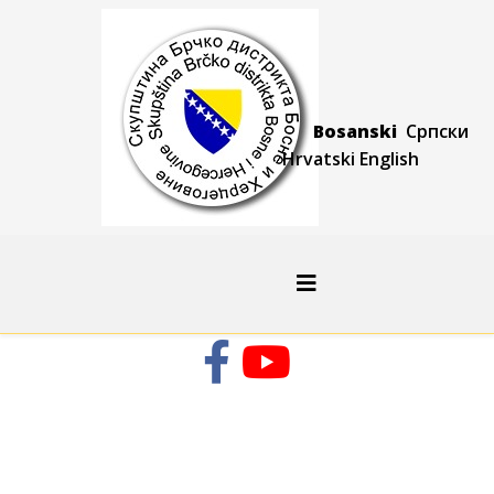
Bosanski
Српски
Hrvatski
Engli
sh