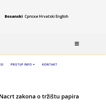
Bosanski
Српски
Hrvatski
Engli
sh
SI
PRISTUP INFO
KONTAKT
Nacrt zakona o tržištu papira