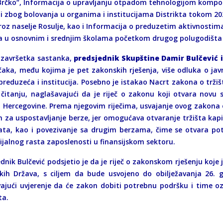
Brčko“, Informacija o upravljanju otpadom tehnologijom komposte
 zbog bolovanja u organima i institucijama Distrikta tokom 2024.
roz naselje Rosulje, kao i Informacija o preduzetim aktivnost
ja u osnovnim i srednjim školama početkom drugog polugodišta 
završetka sastanka,
predsjednik Skupštine Damir Bulčević i
čaka, među kojima je pet zakonskih rješenja, više odluka o jav
preduzeća i institucija. Posebno je istakao Nacrt zakona o tržiš
čitanju, naglašavajući da je riječ o zakonu koji otvara novu s
i Hercegovine. Prema njegovim riječima, usvajanje ovog zakona o
h za uspostavljanje berze, jer omogućava otvaranje tržišta kapit
ata, kao i povezivanje sa drugim berzama, čime se otvara pot
ijalnog rasta zaposlenosti u finansijskom sektoru.
dnik Bulčević podsjetio je da je riječ o zakonskom rješenju koje 
kih Država, s ciljem da bude usvojeno do obilježavanja 26. g
vajući uvjerenje da će zakon dobiti potrebnu podršku i time 
ta.