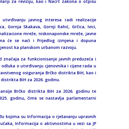
lariji za reviziju, kao i Nacrt zakona o otpisu
vrđivanju javnog interesa radi realizacije
, Gornja Skakava, Gornji Rahić, Grčica, Ivici,
kanalizacione mreže, niskonaponske mreže, javne
cima će se naći i Prijedlog izmjena i dopuna
eljenost ka planskom urbanom razvoju.
od značaja za funkcionisanje javnih preduzeća i
e odluka o utvrđivanju cjenovnika i cijene rada u
vstvenog osiguranja Brčko distrikta BiH, kao i
distrikta BiH za 2026. godinu.
nsije Brčko distrikta BiH za 2026. godinu te
 2025. godinu, čime se nastavlja parlamentarni
eđu kojima su Informacija o rješavanju upravnih
jučaka, Informacija o aktivnostima u vezi sa JP