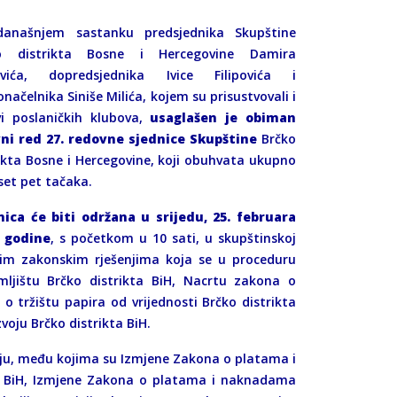
anašnjem sastanku predsjednika Skupštine
o distrikta Bosne i Hercegovine Damira
evića, dopredsjednika Ivice Filipovića i
načelnika Siniše Milića, kojem su prisustvovali i
vi poslaničkih klubova,
usaglašen je obiman
ni red 27. redovne sjednice Skupštine
Brčko
ikta Bosne i Hercegovine, koji obuhvata ukupno
set pet tačaka.
nica će biti održana u srijedu, 25. februara
. godine
, s početkom u 10 sati, u skupštinskoj
nim zakonskim rješenjima koja se u proceduru
jištu Brčko distrikta BiH, Nacrtu zakona o
o tržištu papira od vrijednosti Brčko distrikta
voju Brčko distrikta BiH.
nju, među kojima su Izmjene Zakona o platama i
ta BiH, Izmjene Zakona o platama i naknadama