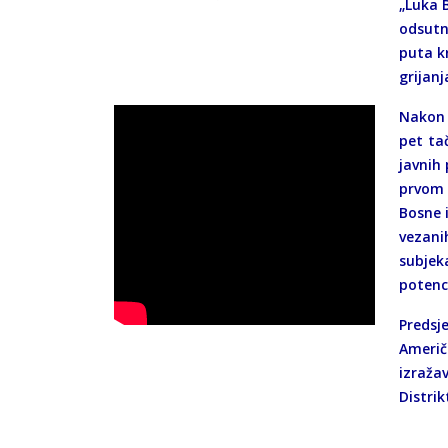
„Luka 
odsutni
puta k
grijan
Nakon 
pet ta
javnih 
prvom 
Bosne 
vezani
subjek
potenc
Predsje
Američ
izraža
Distrik