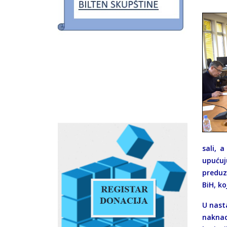
sali, 
upućuj
preduz
BiH, ko
U nast
naknad