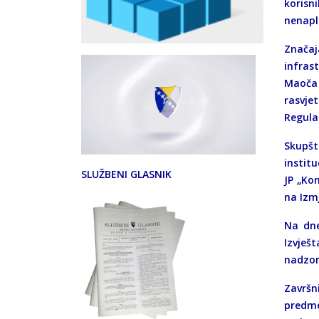
korisn
nenapl
Značaj
infras
Maoča 
rasvje
Regula
Skupšt
institu
SLUŽBENI GLASNIK
JP „Ko
na Izm
Na dne
Izvješ
nadzor
Završn
predme