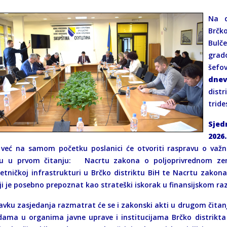
Na d
Brčk
Bulč
grado
šefo
dnev
distr
tride
Sjed
2026
a već na samom početku poslanici će otvoriti raspravu o važ
u u prvom čitanju: Nacrtu zakona o poljoprivrednom zeml
etničkoj infrastrukturi u Brčko distriktu BiH te Nacrtu zakona 
ji je posebno prepoznat kao strateški iskorak u finansijskom raz
avku zasjedanja razmatrat će se i zakonski akti u drugom čita
ama u organima javne uprave i institucijama Brčko distrik