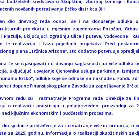
ika budžetskih sredstava u Skupštini, Izbornoj komisiji i Kance
aćenih novčanih potraživanja Brčko distrikta BiH.
an dio dnevnog reda odnosi se i na donošenje odluka o ut
trukturnih projekata u mjesnim zajednicama Potočari, Grbavica
i Plazulje, uključujući izgradnju ulica i puteva, vodovodne i 
te te realizaciju I faza pojedinih projekata. Pred poslani
cionog plana „Tržnica Arizona“, što dodatno potvrđuje opredij
ina će se izjašnjavati i o davanju saglasnosti na više odluka 
cija, uključujući usvajanje Cjenovnika usluga parkiranja, Izmjen
munalno Brčko“, odluke koje se odnose na naknade u Fondu zdra
jene i dopune Finansijskog plana Zavoda za zapošljavanje Brčko 
vnom redu su i razmatranje Programa rada Direkcije za fina
taja o realizaciji podsticaja u poljoprivrednoj proizvodnji za
 nad ključnim ekonomskim i budžetskim procesima.
i dio sjednice predviđen je za razmatranje više informacija, m
ta za 2025. godinu, Informacija o realizaciji skupštinskih zakl