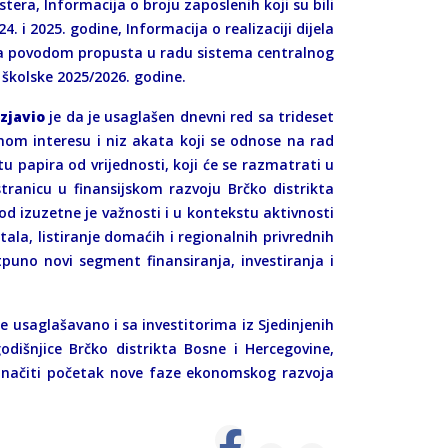
ra, Informacija o broju zaposlenih koji su bili
 i 2025. godine, Informacija o realizaciji dijela
ima povodom propusta u radu sistema centralnog
školske 2025/2026. godine.
zjavio
je da je usaglašen dnevni red sa trideset
nom interesu i niz akata koji se odnose na rad
tu papira od vrijednosti, koji će se razmatrati u
tranicu u finansijskom razvoju Brčko distrikta
d izuzetne je važnosti i u kontekstu aktivnosti
ala, listiranje domaćih i regionalnih privrednih
puno novi segment finansiranja, investiranja i
je usaglašavano i sa investitorima iz Sjedinjenih
odišnjice Brčko distrikta Bosne i Hercegovine,
označiti početak nove faze ekonomskog razvoja