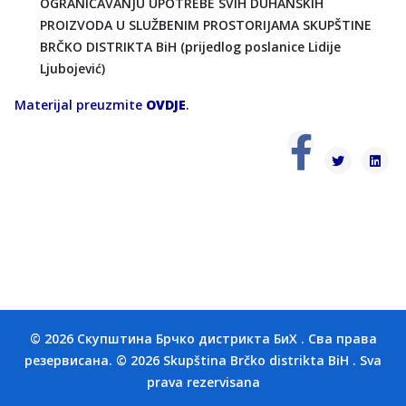
OGRANIČAVANJU UPOTREBE SVIH DUHANSKIH
PROIZVODA U SLUŽBENIM PROSTORIJAMA SKUPŠTINE
BRČKO DISTRIKTA BiH (prijedlog poslanice Lidije
Ljubojević)
Materijal preuzmite
OVDJE
.
© 2026 Скупштина Брчко дистрикта БиХ . Сва права
резервисана. © 2026 Skupština Brčko distrikta BiH . Sva
prava rezervisana