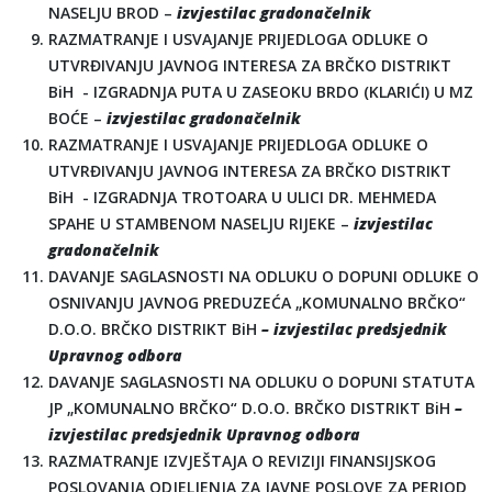
NASELJU BROD –
izvjestilac gradonačelnik
RAZMATRANJE I USVAJANJE PRIJEDLOGA ODLUKE O
UTVRĐIVANJU JAVNOG INTERESA ZA BRČKO DISTRIKT
BiH - IZGRADNJA PUTA U ZASEOKU BRDO (KLARIĆI) U MZ
BOĆE –
izvjestilac gradonačelnik
RAZMATRANJE I USVAJANJE PRIJEDLOGA ODLUKE O
UTVRĐIVANJU JAVNOG INTERESA ZA BRČKO DISTRIKT
BiH - IZGRADNJA TROTOARA U ULICI DR. MEHMEDA
SPAHE U STAMBENOM NASELJU RIJEKE –
izvjestilac
gradonačelnik
DAVANJE SAGLASNOSTI NA ODLUKU O DOPUNI ODLUKE O
OSNIVANJU JAVNOG PREDUZEĆA „KOMUNALNO BRČKO“
D.O.O. BRČKO DISTRIKT BiH
– izvjestilac predsjednik
Upravnog odbora
DAVANJE SAGLASNOSTI NA ODLUKU O DOPUNI STATUTA
JP „KOMUNALNO BRČKO“ D.O.O. BRČKO DISTRIKT BiH
–
izvjestilac predsjednik Upravnog odbora
RAZMATRANJE IZVJEŠTAJA O REVIZIJI FINANSIJSKOG
POSLOVANJA ODJELJENJA ZA JAVNE POSLOVE ZA PERIOD