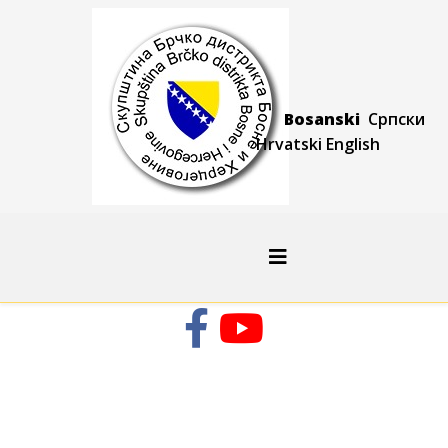
Bosanski
Српски
Hrvatski
Engli
sh