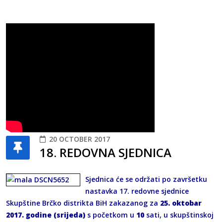
20 OCTOBER 2017
18. REDOVNA SJEDNICA
Sjednica će se održati po završetku
nastavka 17. redovne sjednice
Skupštine Brčko distrikta BiH zakazanog za
25. oktobar
2017. godine (srijeda)
s početkom u
10
sati, u skupštinskoj