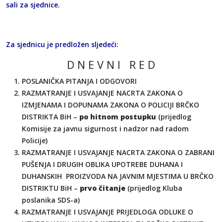
sali za sjednice.
Za sjednicu je predložen sljedeći:
D N E V N I R E D
POSLANIČKA PITANJA I ODGOVORI
RAZMATRANJE I USVAJANJE NACRTA ZAKONA O
IZMJENAMA I DOPUNAMA ZAKONA O POLICIJI BRČKO
DISTRIKTA BiH –
po hitnom postupku
(prijedlog
Komisije za javnu sigurnost i nadzor nad radom
Policije)
RAZMATRANJE I USVAJANJE NACRTA ZAKONA O ZABRANI
PUŠENJA I DRUGIH OBLIKA UPOTREBE DUHANA I
DUHANSKIH PROIZVODA NA JAVNIM MJESTIMA U BRČKO
DISTRIKTU BiH –
prvo čitanje
(prijedlog Kluba
poslanika SDS-a)
RAZMATRANJE I USVAJANJE PRIJEDLOGA ODLUKE O