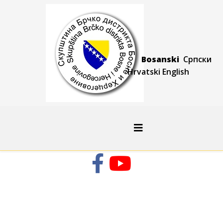
Bosanski
Српски
Hrvatski
Engli
sh