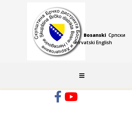
Bosanski
Српски
Hrvatski
Engli
sh