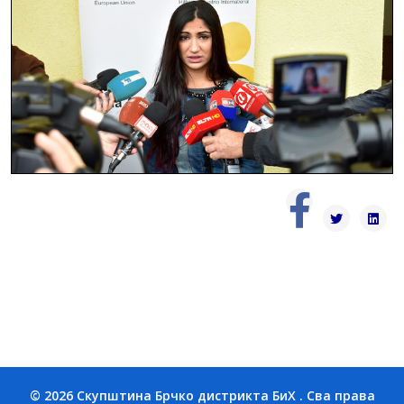
© 2026 Скупштина Брчко дистрикта БиХ . Сва права