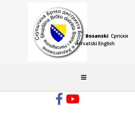
Bosanski
Српски
Hrvatski
Engli
sh