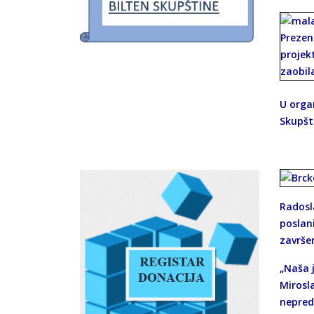
U orga
Skupšt
Radosl
poslani
završen
„Naša 
Mirosla
nepredv