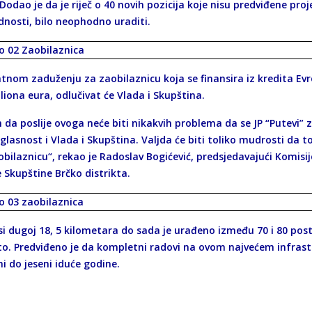
Dodao je da je riječ o 40 novih pozicija koje nisu predviđene pr
dnosti, bilo neophodno uraditi.
tnom zaduženju za zaobilaznicu koja se finansira iz kredita Ev
liona eura, odlučivat će Vlada i Skupština.
m da poslije ovoga neće biti nikakvih problema da se JP “Putevi”
glasnost i Vlada i Skupština. Valjda će biti toliko mudrosti da t
obilaznicu“, rekao je Radoslav Bogićević, predsjedavajući Komisi
 Skupštine Brčko distrikta.
i dugoj 18, 5 kilometara do sada je urađeno između 70 i 80 posto
to. Predviđeno je da kompletni radovi na ovom najvećem infras
i do jeseni iduće godine.