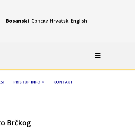
Bosanski
Српски
Hrvatski
Engli
sh
SI
PRISTUP INFO
KONTAKT
ko Brčkog