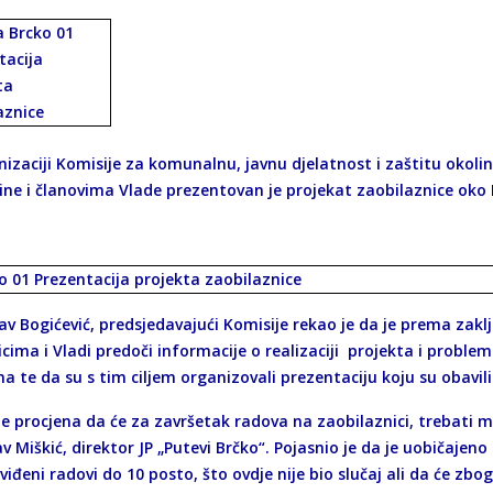
nizaciji Komisije za komunalnu, javnu djelatnost i zaštitu okoli
ine i članovima Vlade prezentovan je projekat zaobilaznice oko 
av Bogićević, predsjedavajući Komisije rekao je da je prema zak
cima i Vladi predoči informacije o realizaciji projekta i probleme
a te da su s tim ciljem organizovali prezentaciju koju su obavili
je procjena da će za završetak radova na zaobilaznici, trebati m
v Miškić, direktor JP „Putevi Brčko“. Pojasnio je da je uobičaje
iđeni radovi do 10 posto, što ovdje nije bio slučaj ali da će zbo