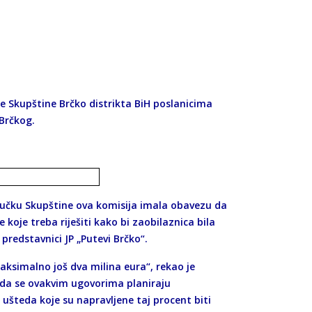
ne Skupštine Brčko distrikta BiH poslanicima
Brčkog.
ljučku Skupštine ova komisija imala obavezu da
 koje treba riješiti kako bi zaobilaznica bila
 predstavnici JP „Putevi Brčko“.
aksimalno još dva milina eura“, rekao je
no da se ovakvim ugovorima planiraju
g ušteda koje su napravljene taj procent biti