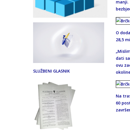
manji. 
bezbje
O doda
28,5 mi
„Misli
dati sa
ovu za
SLUŽBENI GLASNIK
okoline
Na tras
60 pos
završen