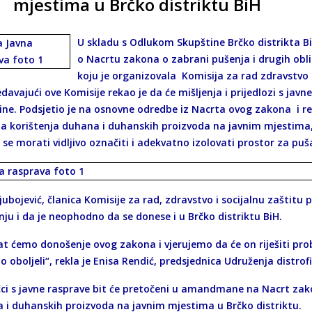
mjestima u Brčko distriktu BiH
U skladu s Odlukom Skupštine Brčko distrikta B
o Nacrtu zakona o zabrani pušenja i drugih ob
koju je organizovala Komisija za rad zdravstvo i
davajući ove Komisije rekao je da će mišljenja i prijedlozi s javn
ine. Podsjetio je na osnovne odredbe iz Nacrta ovog zakona i r
a korištenja duhana i duhanskih proizvoda na javnim mjestima, u
 se morati vidljivo označiti i adekvatno izolovati prostor za pu
Ljubojević, članica Komisije za rad, zdravstvo i socijalnu zaštitu
ju i da je neophodno da se donese i u Brčko distriktu BiH.
at ćemo donošenje ovog zakona i vjerujemo da će on riješiti pr
o oboljeli“, rekla je Enisa Rendić, predsjednica Udruženja distrof
čci s javne rasprave bit će pretočeni u amandmane na Nacrt zak
 i duhanskih proizvoda na javnim mjestima u Brčko distriktu.