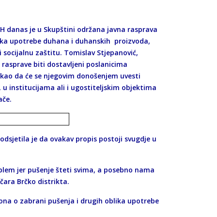
iH danas je u Skupštini održana javna rasprava
lika upotrebe duhana i duhanskih proizvoda,
 socijalnu zaštitu. Tomislav Stjepanović,
e rasprave biti dostavljeni poslanicima
ekao da će se njegovim donošenjem uvesti
 institucijama ali i ugostiteljskim objektima
šače.
 podsjetila je da ovakav propis postoji svugdje u
oblem jer pušenje šteti svima, a posebno nama
ičara Brčko distrikta.
ona o zabrani pušenja i drugih oblika upotrebe