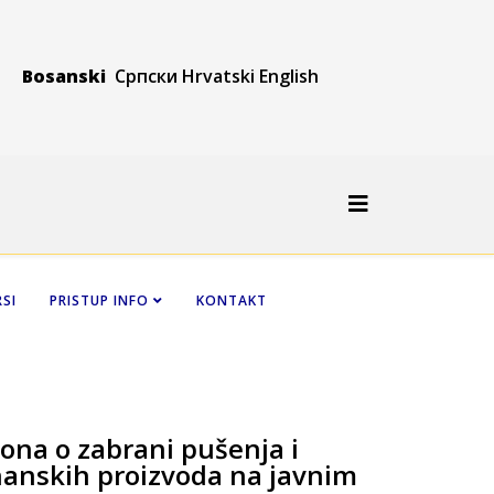
Bosanski
Српски
Hrvatski
Engli
sh
SI
PRISTUP INFO
KONTAKT
ona o zabrani pušenja i
hanskih proizvoda na javnim