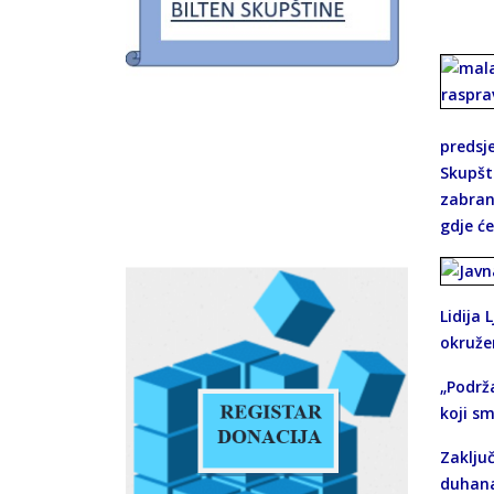
predsje
Skupšt
zabran
gdje će
Lidija 
okružen
„Podrž
koji sm
Zaklju
duhana