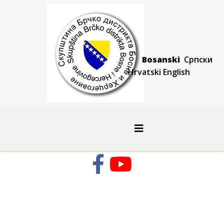
Bosanski
Српски
Hrvatski
Engli
sh