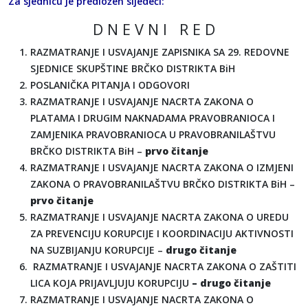
Za sjednicu je predložen sljedeći:
D N E V N I R E D
RAZMATRANJE I USVAJANJE ZAPISNIKA SA 29. REDOVNE
SJEDNICE SKUPŠTINE BRČKO DISTRIKTA BiH
POSLANIČKA PITANJA I ODGOVORI
RAZMATRANJE I USVAJANJE NACRTA ZAKONA O
PLATAMA I DRUGIM NAKNADAMA PRAVOBRANIOCA I
ZAMJENIKA PRAVOBRANIOCA U PRAVOBRANILAŠTVU
BRČKO DISTRIKTA BiH –
prvo čitanje
RAZMATRANJE I USVAJANJE NACRTA ZAKONA O IZMJENI
ZAKONA O PRAVOBRANILAŠTVU BRČKO DISTRIKTA BiH –
prvo čitanje
RAZMATRANJE I USVAJANJE NACRTA ZAKONA O UREDU
ZA PREVENCIJU KORUPCIJE I KOORDINACIJU AKTIVNOSTI
NA SUZBIJANJU KORUPCIJE –
drugo čitanje
RAZMATRANJE I USVAJANJE NACRTA ZAKONA O ZAŠTITI
LICA KOJA PRIJAVLJUJU KORUPCIJU
– drugo čitanje
RAZMATRANJE I USVAJANJE NACRTA ZAKONA O