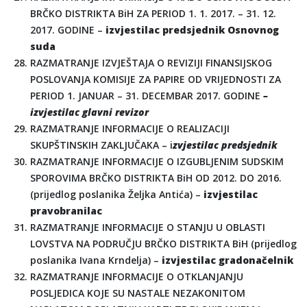
BRČKO DISTRIKTA BiH ZA PERIOD 1. 1. 2017. – 31. 12.
2017. GODINE –
izvjestilac predsjednik Osnovnog
suda
RAZMATRANJE IZVJEŠTAJA O REVIZIJI FINANSIJSKOG
POSLOVANJA KOMISIJE ZA PAPIRE OD VRIJEDNOSTI ZA
PERIOD 1. JANUAR – 31. DECEMBAR 2017. GODINE
–
izvjestilac glavni revizor
RAZMATRANJE INFORMACIJE O REALIZACIJI
SKUPŠTINSKIH ZAKLJUČAKA – i
zvjestilac predsjednik
RAZMATRANJE INFORMACIJE O IZGUBLJENIM SUDSKIM
SPOROVIMA BRČKO DISTRIKTA BiH OD 2012. DO 2016.
(prijedlog poslanika Željka Antića) –
izvjestilac
pravobranilac
RAZMATRANJE INFORMACIJE O STANJU U OBLASTI
LOVSTVA NA PODRUČJU BRČKO DISTRIKTA BiH (prijedlog
poslanika Ivana Krndelja) –
izvjestilac gradonačelnik
RAZMATRANJE INFORMACIJE O OTKLANJANJU
POSLJEDICA KOJE SU NASTALE NEZAKONITOM