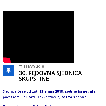
18 MAY 2018
30. REDOVNA SJEDNICA
SKUPŠTINE
Sjednica će se održati
23. maja 2018. godine (srijeda)
s
početkom u
10
sati, u skupštinskoj sali za sjednice.