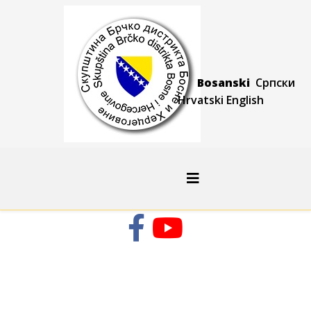
Bosanski
Српски
Hrvatski
Engli
sh