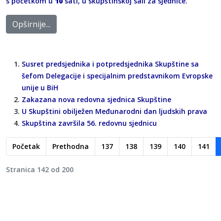
s početkom u
10
sati, u skupštinskoj sali za sjednice.
Opširnije...
Susret predsjednika i potpredsjednika Skupštine sa
šefom Delegacije i specijalnim predstavnikom Evropske
unije u BiH
Zakazana nova redovna sjednica Skupštine
U Skupštini obilježen Međunarodni dan ljudskih prava
Skupština završila 56. redovnu sjednicu
Početak
Prethodna
137
138
139
140
141
Stranica 142 od 200