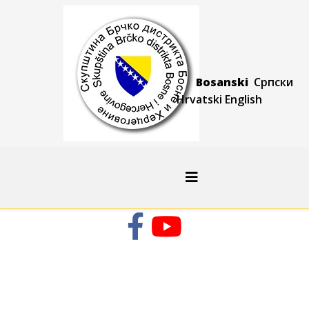
Bosanski
Српски
Hrvatski
Engli
sh