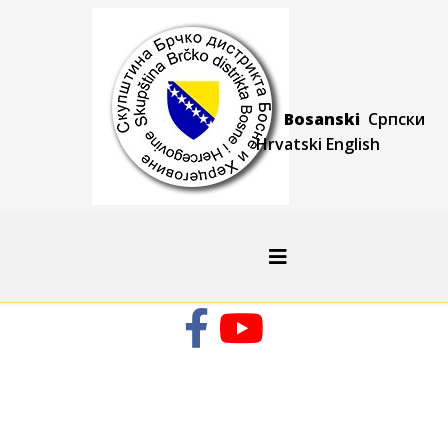
Bosanski
Српски
Hrvatski
Engli
sh