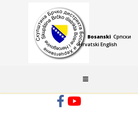
Bosanski
Српски
Hrvatski
Engli
sh