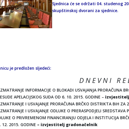
Sjednica će se održati 04. studenog 20
skupštinskoj dvorani za sjednice.
nicu je predložen sljedeći:
D N E V N I R E 
ZMATRANJE INFORMACIJE O BLOKADI USVAJANJA PRORAČUNA BRČ
ESUDE APELACIJSKOG SUDA OD 6. 10. 2015. GODINE –
izvjestite
ZMATRANJE I USVAJANJE PRORAČUNA BRČKO DISTRIKTA BiH ZA 2
ZMATRANJE I USVAJANJE ODLUKE O PRERASPODJELI SREDSTAVA 
LUKE O PRIVREMENOM FINANCIRANJU ODJELA I INSTITUCIJA BRČK
. 12. 2015. GODINE
–
izvjestitelj gradonačelnik