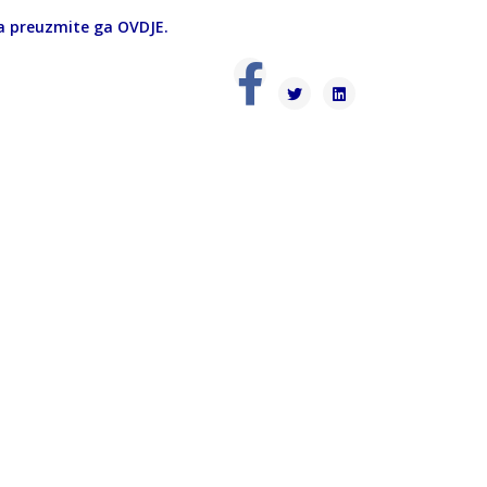
u a preuzmite ga
OVDJE
.