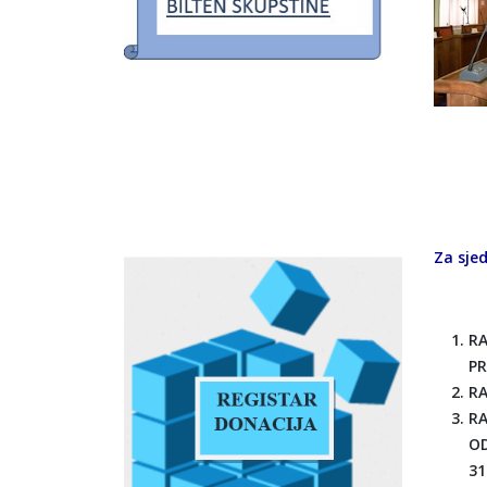
Za sjed
RA
PR
RA
RA
OD
31