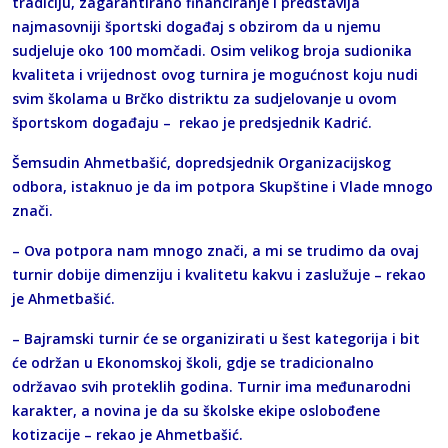
tradiciju, zagarantirano financiranje i predstavlja
najmasovniji športski događaj s obzirom da u njemu
sudjeluje oko 100 momčadi. Osim velikog broja sudionika
kvaliteta i vrijednost ovog turnira je mogućnost koju nudi
svim školama u Brčko distriktu za sudjelovanje u ovom
športskom događaju – rekao je predsjednik Kadrić.
Šemsudin Ahmetbašić, dopredsjednik Organizacijskog
odbora, istaknuo je da im potpora Skupštine i Vlade mnogo
znači.
– Ova potpora nam mnogo znači, a mi se trudimo da ovaj
turnir dobije dimenziju i kvalitetu kakvu i zaslužuje – rekao
je Ahmetbašić.
– Bajramski turnir će se organizirati u šest kategorija i bit
će održan u Ekonomskoj školi, gdje se tradicionalno
održavao svih proteklih godina. Turnir ima međunarodni
karakter, a novina je da su školske ekipe oslobođene
kotizacije – rekao je Ahmetbašić.