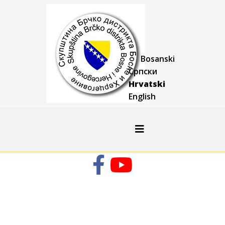
Bosanski
Српски
Hrvatski
English