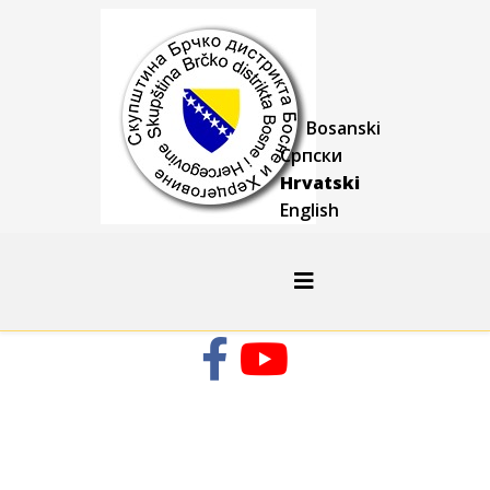
Bosanski
Српски
Hrvatski
English