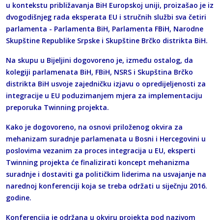
u kontekstu približavanja BiH Europskoj uniji, proizašao je iz
dvogodišnjeg rada eksperata EU i stručnih službi sva četiri
parlamenta - Parlamenta BiH, Parlamenta FBiH, Narodne
Skupštine Republike Srpske i Skupštine Brčko distrikta BiH.
Na skupu u Bijeljini dogovoreno je, između ostalog, da
kolegiji parlamenata BiH, FBiH, NSRS i Skupština Brčko
distrikta BiH usvoje zajedničku izjavu o opredijeljenosti za
integracije u EU poduzimanjem mjera za implementaciju
preporuka Twinning projekta.
Kako je dogovoreno, na osnovi priloženog okvira za
mehanizam suradnje parlamenata u Bosni i Hercegovini u
poslovima vezanim za proces integracija u EU, eksperti
Twinning projekta će finalizirati koncept mehanizma
suradnje i dostaviti ga političkim liderima na usvajanje na
narednoj konferenciji koja se treba održati u siječnju 2016.
godine.
Konferencija je održana u okviru projekta pod nazivom