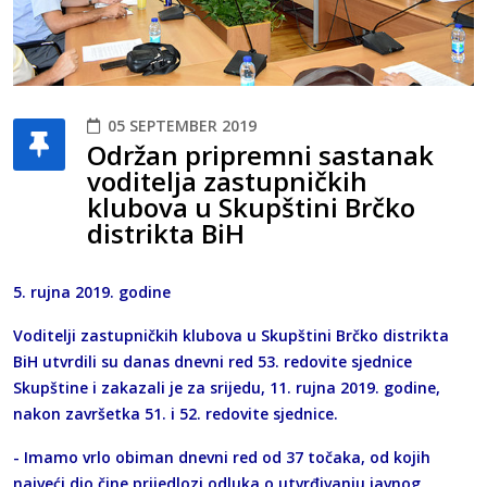
05 SEPTEMBER 2019
Održan pripremni sastanak
voditelja zastupničkih
klubova u Skupštini Brčko
distrikta BiH
5. rujna 2019. godine
Voditelji zastupničkih klubova u Skupštini Brčko distrikta
BiH utvrdili su danas dnevni red 53. redovite sjednice
Skupštine i zakazali je za srijedu, 11. rujna 2019. godine,
nakon završetka 51. i 52. redovite sjednice.
- Imamo vrlo obiman dnevni red od 37 točaka, od kojih
najveći dio čine prijedlozi odluka o utvrđivanju javnog