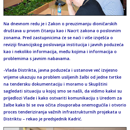
Na dnevnom redu je i Zakon o preuzimanju dioničarskih
društava u prvom čitanju kao i Nacrt zakona o poslovnim
zonama. Pred zastupnicima će se naći i više izvješća o
reviziji financijskog poslovanja institucija i javnih poduzeća
kao i nekoliko informacija, među kojima i informacija o
problemima s javnim nabavama.
-Vlada Distrikta, javna poduzeća i ustanove već izvjesno
vrijeme ukazuju na problem usiljenih žalbi od jedne tvrtke
na tendersku dokumentaciju i moramo u Skupštini
sagledati situaciju u kojoj smo se našli, da vidimo kakvi su
prijedlozi Vlade i kako ostvariti komunikaciju s Uredom za
žalbe kako bi se ova očita zlouporaba onemogućila i otvorio
proces tenderiziranja važnih infrastrukturnih projekata u
Distriktu – rekao je predsjednik Kadrić.