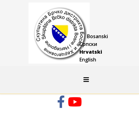
Bosanski
Српски
Hrvatski
English