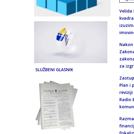
Velida 
kvadrat
izuzim
imovine
Nakon 
Zakona
zakona
za izg
SLUŽBENI GLASNIK
Zastupn
Plan i
revizij
Radio 
komuna
Razmatr
financ
fiskali