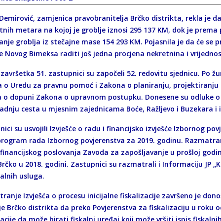
Demirović, zamjenica pravobranitelja Brčko distrikta, rekla je d
nih metara na kojoj je groblje iznosi 295 137 KM, dok je prema pr
anje groblja iz stečajne mase 154 293 KM. Pojasnila je da će se 
 Novog Bimeksa raditi još jedna procjena nekretnina i vrijednost
završetka 51. zastupnici su započeli 52. redovitu sjednicu. Po 
 o Uredu za pravnu pomoć i Zakona o planiranju, projektiranju i 
 o dopuni Zakona o upravnom postupku. Donesene su odluke o ut
radnju cesta u mjesnim zajednicama Boće, Ražljevo i Buzekara i 
ici su usvojili Izvješće o radu i financijsko izvješće Izbornog po
 program rada Izbornog povjerenstva za 2019. godinu. Razmatrano 
i financijskog poslovanja Zavoda za zapošljavanje u prošloj godini
Brčko u 2018. godini. Zastupnici su razmatrali i Informaciju JP
lnih usluga.
anje Izvješća o procesu inicijalne fiskalizacije završeno je don
ije Brčko distrikta da preko Povjerenstva za fiskalizaciju u ro
zacije da može birati fiskalni uređaj koji može vršiti ispis fiskal