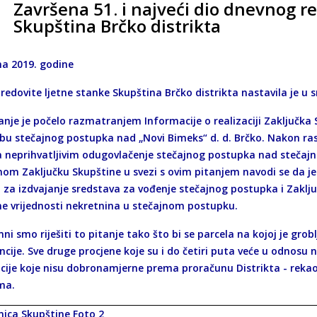
Završena 51. i najveći dio dnevnog re
Skupština Brčko distrikta
na 2019. godine
edovite ljetne stanke Skupština Brčko distrikta nastavila je u sr
nje je počelo razmatranjem Informacije o realizaciji Zaključka S
bu stečajnog postupka nad „Novi Bimeks“ d. d. Brčko. Nakon ra
 neprihvatljivim odugovlačenje stečajnog postupka nad stečajn
nom Zaključku Skupštine u svezi s ovim pitanjem navodi se da je
 za izdvajanje sredstava za vođenje stečajnog postupka i Zaklju
ne vrijednosti nekretnina u stečajnom postupku.
ni smo riješiti to pitanje tako što bi se parcela na kojoj je gro
ncije. Sve druge procjene koje su i do četiri puta veće u odnosu 
cije koje nisu dobronamjerne prema proračunu Distrikta - rekao j
ma.