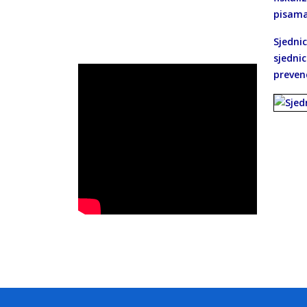
pisama
Sjedni
sjednic
prevenc