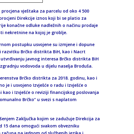
a procjena vještaka za parcelu od oko 4 500
ocjeni Direkcije iznos koji bi se platio za
prije konačne odluke nadležnih o načinu prodaje
i nekretnine na kojoj je groblje.
žurnom postupku usvojene su izmjene i dopune
razvitku Brčko distrikta BiH, kao i Nacrt
vrđivanju javnog interesa Brčko distrikta BiH
izgradnju vodovoda u dijelu naselja Broduša.
vjerenstva Brčko distrikta za 2018. godinu, kao i
je i usvojeno Izvješće o radu i Izvješće o
 kao i Izvješće o reviziji financijskog poslovanja
 „Komunalno Brčko“ u svezi s naplatom
ošenjem Zaključka kojim se zadužuje Direkcija za
ku od 15 dana omogući svakom obvezniku
nih računa na jednom od službenih jezika i