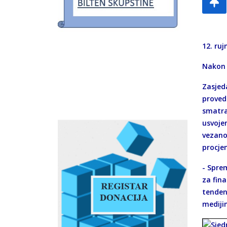
12. ruj
Nakon r
Zasjeda
proved
smatra
usvoje
vezano
procje
- Sprem
za fina
tenden
mediji