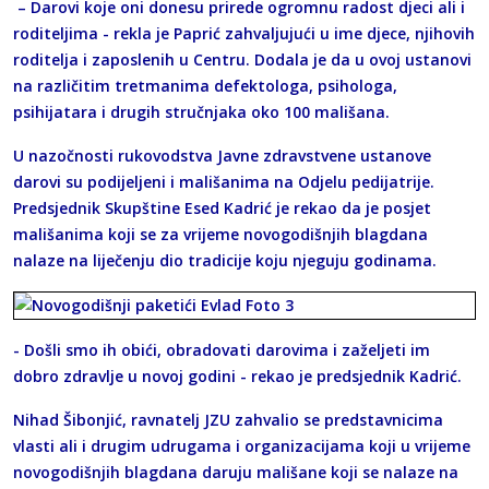
– Darovi koje oni donesu prirede ogromnu radost djeci ali i
roditeljima - rekla je Paprić zahvaljujući u ime djece, njihovih
roditelja i zaposlenih u Centru. Dodala je da u ovoj ustanovi
na različitim tretmanima defektologa, psihologa,
psihijatara i drugih stručnjaka oko 100 mališana.
U nazočnosti rukovodstva Javne zdravstvene ustanove
darovi su podijeljeni i mališanima na Odjelu pedijatrije.
Predsjednik Skupštine Esed Kadrić je rekao da je posjet
mališanima koji se za vrijeme novogodišnjih blagdana
nalaze na liječenju dio tradicije koju njeguju godinama.
- Došli smo ih obići, obradovati darovima i zaželjeti im
dobro zdravlje u novoj godini - rekao je predsjednik Kadrić.
Nihad Šibonjić, ravnatelj JZU zahvalio se predstavnicima
vlasti ali i drugim udrugama i organizacijama koji u vrijeme
novogodišnjih blagdana daruju mališane koji se nalaze na