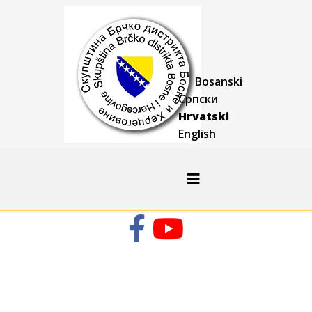
Bosanski
Српски
Hrvatski
English