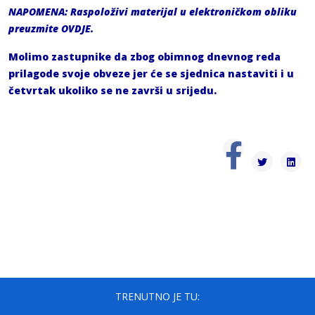
NAPOMENA:
Raspoloživi materijal u elektroničkom obliku
preuzmite
OVDJE
.
Molimo zastupnike da zbog obimnog dnevnog reda
prilagode svoje obveze jer će se sjednica nastaviti i u
četvrtak ukoliko se ne završi u srijedu.
TRENUTNO JE TU: