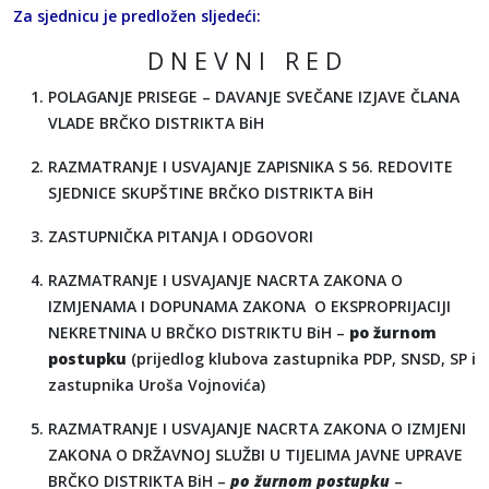
Za sjednicu je predložen sljedeći:
D N E V N I R E D
POLAGANJE PRISEGE – DAVANJE SVEČANE IZJAVE ČLANA
VLADE BRČKO DISTRIKTA BiH
RAZMATRANJE I USVAJANJE ZAPISNIKA S 56. REDOVITE
SJEDNICE SKUPŠTINE BRČKO DISTRIKTA BiH
ZASTUPNIČKA PITANJA I ODGOVORI
RAZMATRANJE I USVAJANJE NACRTA ZAKONA O
IZMJENAMA I DOPUNAMA ZAKONA O EKSPROPRIJACIJI
NEKRETNINA U BRČKO DISTRIKTU BiH –
po žurnom
postupku
(prijedlog klubova zastupnika PDP, SNSD, SP i
zastupnika Uroša Vojnovića)
RAZMATRANJE I USVAJANJE NACRTA ZAKONA O IZMJENI
ZAKONA O DRŽAVNOJ SLUŽBI U TIJELIMA JAVNE UPRAVE
BRČKO DISTRIKTA BiH –
po žurnom postupku
–