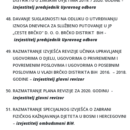
DISTRIKTU U ZIMSKIM UVJETIMA 2019. / 2020. GODINE -
izvjestitelj predsjednik Upravnog odbora
DAVANJE SUGLASNOSTI NA ODLUKU O UTVRĐIVANJU
IZNOSA DNEVNICA ZA SLUŽBENO PUTOVANJE U JP
„CESTE BRČKO“ D. O. O. BRČKO DISTRIKT BiH -
izvjestitelj predsjednik Upravnog odbora
RAZMATRANJE IZVJEŠĆA REVIZIJE UČINKA UPRAVLJANJE
UGOVORIMA O DJELU, UGOVORIMA O PRIVREMENIM I
POVREMENIM POSLOVIMA I UGOVORIMA O POSEBNIM
POSLOVIMA U VLADI BRČKO DISTRIKTA BiH 2016. – 2018.
GODINE –
izvjestitelj glavni revizor
RAZMATRANJE PLANA REVIZIJE ZA 2020. GODINU -
izvjestitelj glavni revizor
RAZMATRANJE SPECIJALNOG IZVJEŠĆA O ZABRANI
FIZIČKOG KAŽNJAVANJA DJETETA U BOSNI I HERCEGOVINI
–
izvjestitelj ombudsmani BiH
.