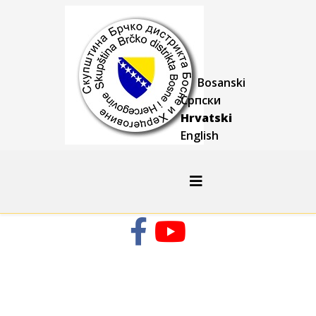
Bosanski
Српски
Hrvatski
English