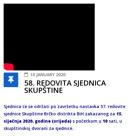
10 JANUARY 2020
58. REDOVITA SJEDNICA
SKUPŠTINE
Sjednica će se održati po završetku nastavka 57. redovite
sjednice Skupštine Brčko distrikta BiH zakazanog za
15
.
siječnja 2020. godine (srijeda)
s početkom u
10
sati, u
skupštinskoj dvorani za sjednice.