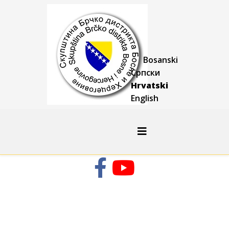
Bosanski
Српски
Hrvatski
English