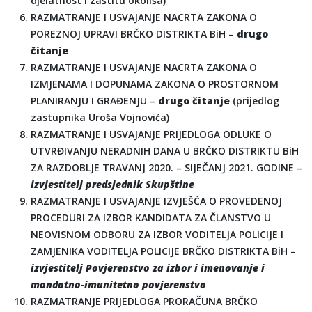
djelatnost i zaštitu okoliša)
RAZMATRANJE I USVAJANJE NACRTA ZAKONA O
POREZNOJ UPRAVI BRČKO DISTRIKTA BiH –
drugo
čitanje
RAZMATRANJE I USVAJANJE NACRTA ZAKONA O
IZMJENAMA I DOPUNAMA ZAKONA O PROSTORNOM
PLANIRANJU I GRAĐENJU –
drugo čitanje
(prijedlog
zastupnika Uroša Vojnovića)
RAZMATRANJE I USVAJANJE PRIJEDLOGA ODLUKE O
UTVRĐIVANJU NERADNIH DANA U BRČKO DISTRIKTU BiH
ZA RAZDOBLJE TRAVANJ 2020. – SIJEČANJ 2021. GODINE –
izvjestitelj predsjednik Skupštine
RAZMATRANJE I USVAJANJE IZVJEŠĆA O PROVEDENOJ
PROCEDURI ZA IZBOR KANDIDATA ZA ČLANSTVO U
NEOVISNOM ODBORU ZA IZBOR VODITELJA POLICIJE I
ZAMJENIKA VODITELJA POLICIJE BRČKO DISTRIKTA BiH –
izvjestitelj Povjerenstvo za izbor i imenovanje i
mandatno-imunitetno povjerenstvo
RAZMATRANJE PRIJEDLOGA PRORAČUNA BRČKO