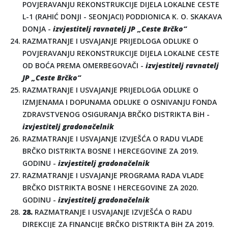
POVJERAVANJU REKONSTRUKCIJE DIJELA LOKALNE CESTE
L-1 (RAHIĆ DONJI - SEONJACI) PODDIONICA K. O. SKAKAVA
DONJA -
izvjestitelj ravnatelj JP „Ceste Brčko“
RAZMATRANJE I USVAJANJE PRIJEDLOGA ODLUKE O
POVJERAVANJU REKONSTRUKCIJE DIJELA LOKALNE CESTE
OD BOĆA PREMA OMERBEGOVAČI -
izvjestitelj ravnatelj
JP „Ceste Brčko“
RAZMATRANJE I USVAJANJE PRIJEDLOGA ODLUKE O
IZMJENAMA I DOPUNAMA ODLUKE O OSNIVANJU FONDA
ZDRAVSTVENOG OSIGURANJA BRČKO DISTRIKTA BiH -
izvjestitelj gradonačelnik
RAZMATRANJE I USVAJANJE IZVJEŠĆA O RADU VLADE
BRČKO DISTRIKTA BOSNE I HERCEGOVINE ZA 2019.
GODINU -
izvjestitelj gradonačelnik
RAZMATRANJE I USVAJANJE PROGRAMA RADA VLADE
BRČKO DISTRIKTA BOSNE I HERCEGOVINE ZA 2020.
GODINU -
izvjestitelj gradonačelnik
28.
RAZMATRANJE I USVAJANJE IZVJEŠĆA O RADU
DIREKCIJE ZA FINANCIJE BRČKO DISTRIKTA BiH ZA 2019.