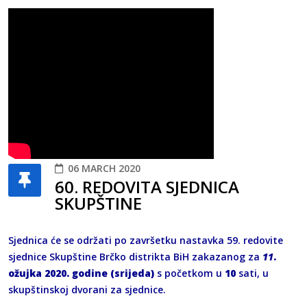
06 MARCH 2020
60. REDOVITA SJEDNICA
SKUPŠTINE
Sjednica će se održati po završetku nastavka 59. redovite
sjednice Skupštine Brčko distrikta BiH zakazanog za
11
.
ožujka 2020. godine (srijeda)
s početkom u
10
sati, u
skupštinskoj dvorani za sjednice.