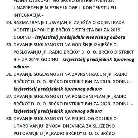
PLANA ZA SKUPŠTINU BRČKO DISTRIKTA BiH ZA
UNAPREĐENJE NJEZINE ULOGE U KONTEKSTU EU
INTEGRACIJA -
RAZMATRANJE I USVAJANJE IZVJEŠĆA O OCJENI RADA
VODITELJA POLICIJE BRČKO DISTRIKTA BiH ZA 2019.
GODINU -
izvjestitelj predsjednik Neovisnog odbora
DAVANJE SUGLASNOSTI NA GODIŠNJE IZVJEŠĆE O
POSLOVANJU JP „RADIO BRČKO“ D. O. O. BRČKO DISTRIKT
BiH ZA 2019. GODINU -
izvjestitelj predsjednik Upravnog
odbora
DAVANJE SUGLASNOSTI NA ZAVRŠNI RAČUN JP „RADIO
BRČKO“ D. O. O. BRČKO DISTRIKT BiH ZA 2019. GODINU -
izvjestitelj predsjednik Upravnog odbora
DAVANJE SUGLASNOSTI NA POSLOVNI PLAN JP „RADIO
BRČKO“ D. O. O. BRČKO DISTRIKT BiH ZA 2020. GODINU –
izvjestitelj predsjednik Upravnog odbora
DAVANJE SUGLASNOSTI NA PRIJEDLOG ODLUKE O
UTVRĐIVANJU IZNOSA DNEVNICA ZA SLUŽBENO
PUTOVANJE U JP „RADIO BRČKO“ D. O. O. BRČKO