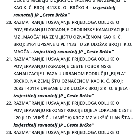
ULICE U NASELJU MUJKIĆI OZNAČENOM NA ZEMLJIŠTU
KAO K. Č. BROJ: 4418 K. O. BRČKO 4
– izvjestitelj
ravnatelj JP „Ceste Brčko“
RAZMATRANJE I USVAJANJE PRIJEDLOGA ODLUKE O
POVJERAVANJU IZGRADNJE OBORINSKE KANALIZACIJE U
MZ „MAOČA“ NA ZEMLJIŠTU OZNAČENOM KAO K. Č.
BROJ: 3161 UPISANE U PL 1133 I U ZK ULOŽAK BROJ I. K.O.
MAOČA -
izvjestitelj ravnatelj JP „Ceste Brčko“
RAZMATRANJE I USVAJANJE PRIJEDLOGA ODLUKE O
POVJERAVANJU IZGRADNJE CESTE I OBORINSKE
KANALIZACIJE I. FAZA U URBANOM PODRUČJU „BIJELA“
BRČKO, NA ZEMLJIŠTU OZNAČENOM KAO K. Č. BROJ:
2683 I 4011/I UPISANE U ZK ULOŽAK BROJ 2 K. O. BIJELA -
izvjestitelj ravnatelj JP „Ceste Brčko“
RAZMATRANJE I USVAJANJE PRIJEDLOGA ODLUKE O
POVJERAVANJU REKONSTRUKCIJE DIJELA LOKALNE CESTE
L20 (L1D. VUKŠIĆ - LANIŠTA) KROZ MZ VUKŠIĆ I LANIŠTA -
izvjestitelj ravnatelj JP „Ceste Brčko“
RAZMATRANJE I USVAJANJE PRIJEDLOGA ODLUKE O