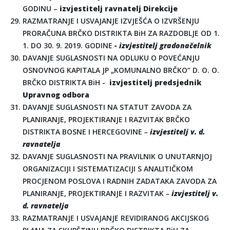
GODINU –
izvjestitelj ravnatelj Direkcije
RAZMATRANJE I USVAJANJE IZVJEŠĆA O IZVRŠENJU
PRORAČUNA BRČKO DISTRIKTA BiH ZA RAZDOBLJE OD 1.
1. DO 30. 9. 2019. GODINE
- izvjestitelj gradonačelnik
DAVANJE SUGLASNOSTI NA ODLUKU O POVEĆANJU
OSNOVNOG KAPITALA JP „KOMUNALNO BRČKO“ D. O. O.
BRČKO DISTRIKTA BiH -
izvjestitelj predsjednik
Upravnog odbora
DAVANJE SUGLASNOSTI NA STATUT ZAVODA ZA
PLANIRANJE, PROJEKTIRANJE I RAZVITAK BRČKO
DISTRIKTA BOSNE I HERCEGOVINE
–
izvjestitelj v. d.
ravnatelja
DAVANJE SUGLASNOSTI NA PRAVILNIK O UNUTARNJOJ
ORGANIZACIJI I SISTEMATIZACIJI S ANALITIČKOM
PROCJENOM POSLOVA I RADNIH ZADATAKA ZAVODA ZA
PLANIRANJE, PROJEKTIRANJE I RAZVITAK
–
izvjestitelj v.
d. ravnatelja
RAZMATRANJE I USVAJANJE REVIDIRANOG AKCIJSKOG