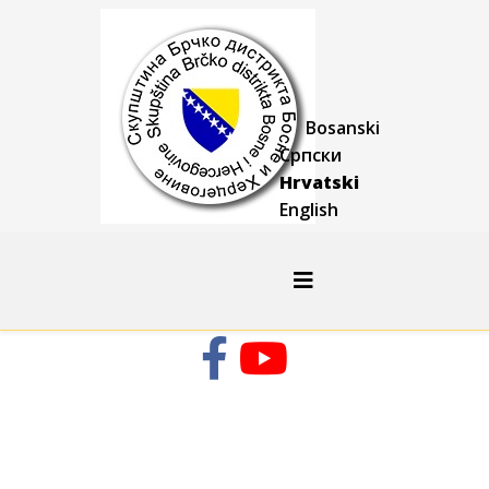
Bosanski
Српски
Hrvatski
English