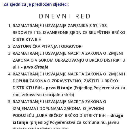
Za sjednicu je predložen sljedeći:
D N E V N I R E D
RAZMATRANJE I USVAJANJE ZAPISNIKA S 57. i 58.
REDOVITE I 15. IZVANREDNE SJEDNICE SKUPŠTINE BRČKO
DISTRIKTA BiH
ZASTUPNIČKA PITANJA I ODGOVORI
RAZMATRANJE I USVAJANJE NACRTA ZAKONA O IZMJENI
ZAKONA O VISOKOM OBRAZOVANJU U BRČKO DISTRIKTU
BiH –
prvo čitanje
RAZMATRANJE I USVAJANJE NACRTA ZAKONA O IZMJENI I
DOPUNI ZAKONA O ZDRAVSTVENOJ ZAŠTITI U BRČKO
DISTRIKTU BiH -
prvo čitanje
(Prijedlog Povjerenstva za
rad, zdravstvo i socijalnu skrb)
RAZMATRANJE I USVAJANJE NACRTA ZAKONA O
IZMJENAMA I DOPUNAMA ZAKONA O JAVNOM
PODUZEĆU „LUKA BRČKO“ BRČKO DISTRIKT BiH –
drugo
čitanje
(prijedlog Povjerenstva za komunalnu, javnu