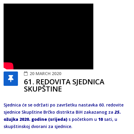
20 MARCH 2020
61. REDOVITA SJEDNICA
SKUPŠTINE
Sjednica će se održati po završetku nastavka 60. redovite
sjednice Skupštine Brčko distrikta BiH zakazanog za
25
.
ožujka 2020. godine (srijeda)
s početkom u
10
sati, u
skupštinskoj dvorani za sjednice.