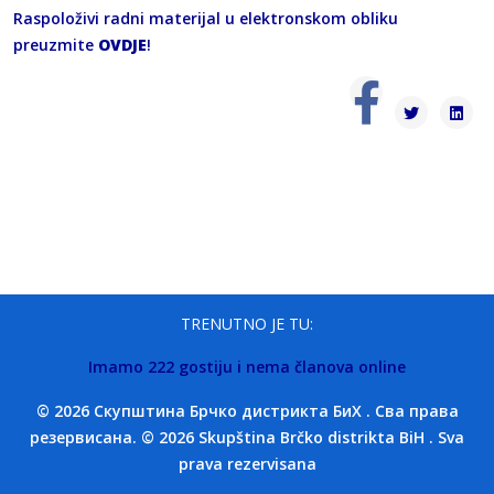
Raspoloživi radni materijal u elektronskom obliku
preuzmite
OVDJE
!
TRENUTNO JE TU:
Imamo 222 gostiju i nema članova online
© 2026 Скупштина Брчко дистрикта БиХ . Сва права
резервисана. © 2026 Skupština Brčko distrikta BiH . Sva
prava rezervisana