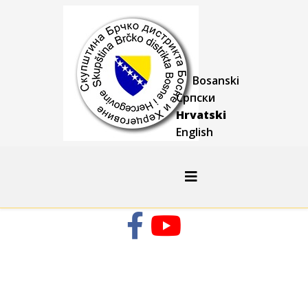
Bosanski
Српски
Hrvatski
English