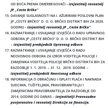
OD BOĆA PREMA OMERBEGOVAČI
- izvjestitelj ravnatelj
JP „Ceste Brčko“
DAVANJE SUGLASNOSTI NA I. AŽURIRANI POSLOVNI PLAN
JP „CESTE BRČKO“ D. O. O. BRČKO DISTRIKT BiH ZA 2020.
GODINU
- izvjestitelj ravnatelj JP „Ceste Brčko“
RAZMATRANJE I USVAJANJE IZVJEŠĆA O RADU UPRAVNOG
ODBORA JP „CESTE BRČKO“ D. O. O. BRČKO DISTRIKT BiH
–
izvjestitelj predsjednik Upravnog odbora
RAZMATRANJE I USVAJANJE IZVJEŠĆA O RADU
NEOVISNOG ODBORA ZA IZBOR VODITELJA POLICIJE I
ZAMJENIKA VODITELJA POLICIJE BRČKO DISTRIKTA BiH ZA
RAZDOBLJE 1. 1. 2019. – 31. 12. 2019. GODINE –
izvjestitelj predsjednik Neovisnog odbora
INFORMACIJA O OBRAČUNU I ISPLATI PLAĆA I NAKNADA
SUDCIMA, TUŽITELJIMA, PRAVOBRANITELJU I
ZAMJENICIMA PRAVOBRANITELJA ZA RAZDOBLJE OD
2014. GODINE DO DANAS –
izvjestitelji Pravosudno
povjerenstvo i ravnatelj Direkcije za financije.