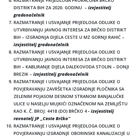
RAZMATRANJE PRIJEDLOGA PRORAČUNA BRČKO
DISTRIKTA BiH ZA 2020. GODINU –
izvjestitelj
gradonačelnik
RAZMATRANJE I USVAJANJE PRIJEDLOGA ODLUKE O
UTVRĐIVANJU JAVNOG INTERESA ZA BRČKO DISTRIKT
BiH – IZGRADNJA DIJELA CESTE U MZ GORNJI RAHIĆ –
izvjestitelj gradonačelnik
RAZMATRANJE I USVAJANJE PRIJEDLOGA ODLUKE O
UTVRĐIVANJU JAVNOG INTERESA ZA BRČKO DISTRIKT
BiH – KABLIRANJE DIJELA DALEKOVODA STOLIN – DONJI
BREZIK –
izvjestitelj gradonačelnik
RAZMATRANJE I USVAJANJE PRIJEDLOGA ODLUKE O
POVJERAVANJU ZAVRŠETKA IZGRADNJE PLOČNIKA SA
ZELENIM POJASOM DESNOM STRANOM BANJALUČKE
ULICE U NASELJU MUJKIĆI OZNAČENOM NA ZEMLJIŠTU
KAO K. Č. BROJ: 4418 (DO) BRČKO 4
- izvjestitelj
ravnatelj JP „Ceste Brčko“
RAZMATRANJE I USVAJANJE PRIJEDLOGA ODLUKE O
POVJERAVANJU IZGRADNJE OBORINSKE KANALIZACIJE U