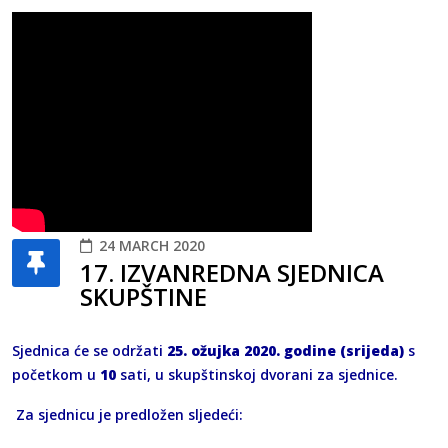
24 MARCH 2020
17. IZVANREDNA SJEDNICA
SKUPŠTINE
Sjednica će se održati
25. ožujka 2020. godine (srijeda)
s
početkom u
10
sati, u skupštinskoj dvorani za sjednice.
Za sjednicu je predložen sljedeći: