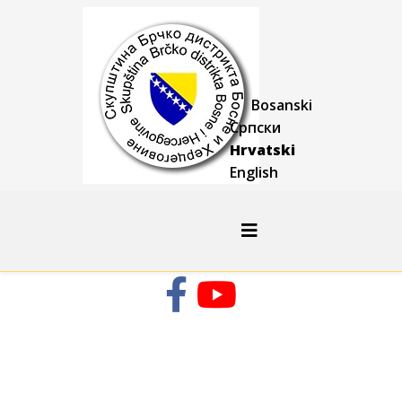
Bosanski
Српски
Hrvatski
English