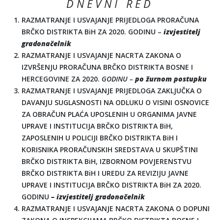
D N E V N I R E D
RAZMATRANJE I USVAJANJE PRIJEDLOGA PRORAČUNA
BRČKO DISTRIKTA BiH ZA 2020. GODINU –
izvjestitelj
gradonačelnik
RAZMATRANJE I USVAJANJE NACRTA ZAKONA O
IZVRŠENJU PRORAČUNA BRČKO DISTRIKTA BOSNE I
HERCEGOVINE ZA 2020.
GODINU –
po žurnom postupku
RAZMATRANJE I USVAJANJE PRIJEDLOGA ZAKLJUČKA O
DAVANJU SUGLASNOSTI NA ODLUKU O VISINI OSNOVICE
ZA OBRAČUN PLAĆA UPOSLENIH U ORGANIMA JAVNE
UPRAVE I INSTITUCIJA BRČKO DISTRIKTA BiH,
ZAPOSLENIH U POLICIJI BRČKO DISTRIKTA BiH I
KORISNIKA PRORAČUNSKIH SREDSTAVA U SKUPŠTINI
BRČKO DISTRIKTA BiH, IZBORNOM POVJERENSTVU
BRČKO DISTRIKTA BiH I UREDU ZA REVIZIJU JAVNE
UPRAVE I INSTITUCIJA BRČKO DISTRIKTA BiH ZA 2020.
GODINU
– izvjestitelj gradonačelnik
RAZMATRANJE I USVAJANJE NACRTA ZAKONA O DOPUNI