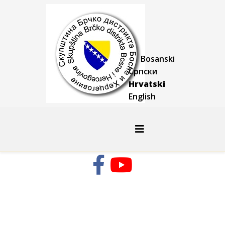
Bosanski
Српски
Hrvatski
English