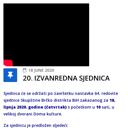
18 JUNE 2020
20. IZVANREDNA SJEDNICA
Sjednica će se održati po završetku nastavka 64. redovite
sjednice Skupštine Brčko distrikta BiH zakazanog za
18.
lipnja 2020. godine (četvrtak)
s početkom u
10
sati, u
velikoj dvorani Doma kulture.
Za sjednicu je predložen sljedeći: