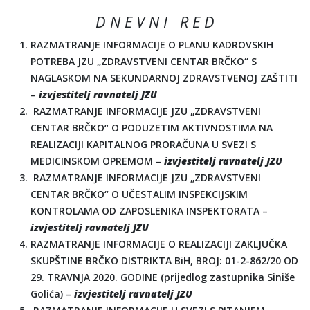
D N E V N I R E D
RAZMATRANJE INFORMACIJE O PLANU KADROVSKIH
POTREBA JZU „ZDRAVSTVENI CENTAR BRČKO“ S
NAGLASKOM NA SEKUNDARNOJ ZDRAVSTVENOJ ZAŠTITI
–
izvjestitelj ravnatelj JZU
RAZMATRANJE INFORMACIJE JZU „ZDRAVSTVENI
CENTAR BRČKO“ O PODUZETIM AKTIVNOSTIMA NA
REALIZACIJI KAPITALNOG PRORAČUNA U SVEZI S
MEDICINSKOM OPREMOM –
izvjestitelj ravnatelj JZU
RAZMATRANJE INFORMACIJE JZU „ZDRAVSTVENI
CENTAR BRČKO“ O UČESTALIM INSPEKCIJSKIM
KONTROLAMA OD ZAPOSLENIKA INSPEKTORATA –
izvjestitelj ravnatelj JZU
RAZMATRANJE INFORMACIJE O REALIZACIJI ZAKLJUČKA
SKUPŠTINE BRČKO DISTRIKTA BiH, BROJ: 01-2-862/20 OD
29. TRAVNJA 2020. GODINE (prijedlog zastupnika Siniše
Golića) –
izvjestitelj ravnatelj JZU