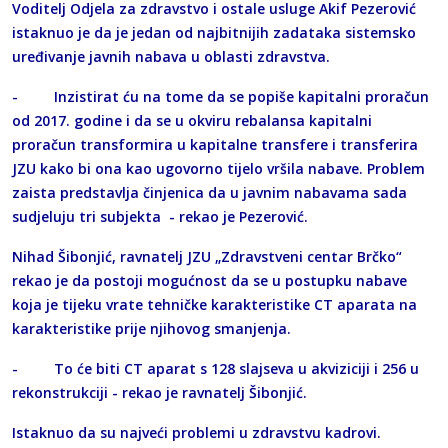
Voditelj Odjela za zdravstvo i ostale usluge Akif Pezerović
istaknuo je da je jedan od najbitnijih zadataka sistemsko
uređivanje javnih nabava u oblasti zdravstva.
- Inzistirat ću na tome da se popiše kapitalni proračun
od 2017. godine i da se u okviru rebalansa kapitalni
proračun transformira u kapitalne transfere i transferira
JZU kako bi ona kao ugovorno tijelo vršila nabave. Problem
zaista predstavlja činjenica da u javnim nabavama sada
sudjeluju tri subjekta - rekao je Pezerović.
Nihad Šibonjić, ravnatelj JZU „Zdravstveni centar Brčko“
rekao je da postoji mogućnost da se u postupku nabave
koja je tijeku vrate tehničke karakteristike CT aparata na
karakteristike prije njihovog smanjenja.
- To će biti CT aparat s 128 slajseva u akviziciji i 256 u
rekonstrukciji - rekao je ravnatelj Šibonjić.
Istaknuo da su najveći problemi u zdravstvu kadrovi.