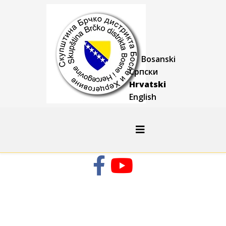
Bosanski
Српски
Hrvatski
English