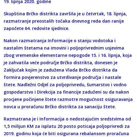
19. lipnja 2020. godine
Skupština Brčko distrikta završila je u četvrtak, 18. lipnja,
razmatranje preostalih točaka dnevnog reda dan ranije
započete 64. redovite sjednice.
Nakon razmatranja Informacije o stanju vodotoka i
nastalim štetama na imovini i poljoprivrednim usjevima
zbog vremenske elementarne nepogode 15. i 16. lipnja, koja
je zahvatila veće područje Brčko distrikta, donesen je
Zaključak kojim je zadužena Vlada Brčko distrikta da
formira povjerenstvo za utvrđivanje područja i nastale
štete. Nadležni Odjel za poljoprivredu, šumarstvo i vodno
gospodarstvo i Direkcija za financije zaduženi su da nakon
procjene počinjene štete razmotre mogućnost osiguravanja
novca u proračunu Brčko distrikta za sanaciju štete.
Razmatrana je i Informacija o nedostajućim sredstvima od
1,5 milijun KM za isplatu 20 posto poticaja poljoprivredi za
2019. godinu koja će biti osigurana rebalansom proračuna