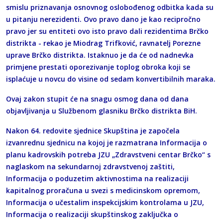
smislu priznavanja osnovnog oslobođenog odbitka kada su
u pitanju nerezidenti. Ovo pravo dano je kao recipročno
pravo jer su entiteti ovo isto pravo dali rezidentima Brčko
distrikta - rekao je Miodrag Trifković, ravnatelj Porezne
uprave Brčko distrikta. Istaknuo je da će od nadnevka
primjene prestati oporezivanje toplog obroka koji se
isplaćuje u novcu do visine od sedam konvertibilnih maraka.
Ovaj zakon stupit će na snagu osmog dana od dana
objavljivanja u Službenom glasniku Brčko distrikta BiH.
Nakon 64. redovite sjednice Skupština je započela
izvanrednu sjednicu na kojoj je razmatrana Informacija o
planu kadrovskih potreba JZU „Zdravstveni centar Brčko“ s
naglaskom na sekundarnoj zdravstvenoj zaštiti,
Informacija o poduzetim aktivnostima na realizaciji
kapitalnog proračuna u svezi s medicinskom opremom,
Informacija o učestalim inspekcijskim kontrolama u JZU,
Informacija o realizaciji skupštinskog zaključka o