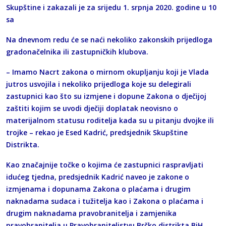
Skupštine i zakazali je za srijedu 1. srpnja 2020. godine u 10
sa
Na dnevnom redu će se naći nekoliko zakonskih prijedloga
gradonačelnika ili zastupničkih klubova.
– Imamo Nacrt zakona o mirnom okupljanju koji je Vlada
jutros usvojila i nekoliko prijedloga koje su delegirali
zastupnici kao što su izmjene i dopune Zakona o dječijoj
zaštiti kojim se uvodi dječiji doplatak neovisno o
materijalnom statusu roditelja kada su u pitanju dvojke ili
trojke – rekao je Esed Kadrić, predsjednik Skupštine
Distrikta.
Kao značajnije točke o kojima će zastupnici raspravljati
idućeg tjedna, predsjednik Kadrić naveo je zakone o
izmjenama i dopunama Zakona o plaćama i drugim
naknadama sudaca i tužitelja kao i Zakona o plaćama i
drugim naknadama pravobranitelja i zamjenika
pravobranitelja u Pravobraniteljstvu Brčko distrikta BiH.