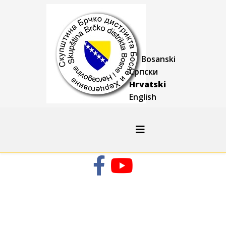
Bosanski
Српски
Hrvatski
English