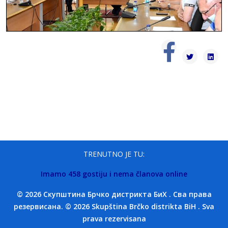
TRENUTNO JE TU:
Imamo 458 gostiju i nema članova online
© 2026 Скупштина Брчко дистрикта БиХ . Сва права
резервисана. © 2026 Skupština Brčko distrikta BiH . Sva
prava rezervisana