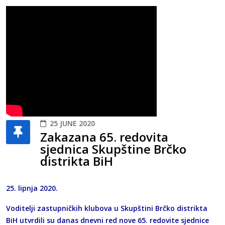
25 JUNE 2020
Zakazana 65. redovita
sjednica Skupštine Brčko
distrikta BiH
25. lipnja 2020.
Voditelji zastupničkih klubova u Skupštini Brčko distrikta
BiH utvrdili su danas dnevni red nove 65. redovite sjednice