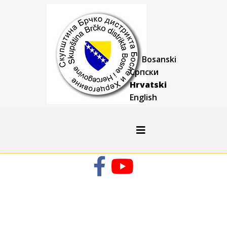
Bosanski
Српски
Hrvatski
English