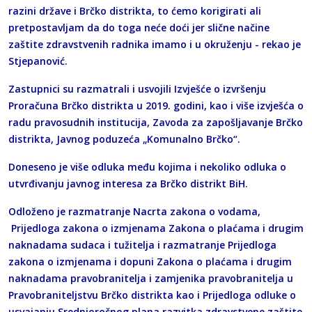
razini države i Brčko distrikta, to ćemo korigirati ali
pretpostavljam da do toga neće doći jer slične načine
zaštite zdravstvenih radnika imamo i u okruženju - rekao je
Stjepanović.
Zastupnici su razmatrali i usvojili Izvješće o izvršenju
Proračuna Brčko distrikta u 2019. godini, kao i više izvješća o
radu pravosudnih institucija, Zavoda za zapošljavanje Brčko
distrikta, Javnog poduzeća „Komunalno Brčko“.
Doneseno je više odluka među kojima i nekoliko odluka o
utvrđivanju javnog interesa za Brčko distrikt BiH.
Odloženo je razmatranje Nacrta zakona o vodama,
Prijedloga zakona o izmjenama Zakona o plaćama i drugim
naknadama sudaca i tužitelja i razmatranje Prijedloga
zakona o izmjenama i dopuni Zakona o plaćama i drugim
naknadama pravobranitelja i zamjenika pravobranitelja u
Pravobraniteljstvu Brčko distrikta kao i Prijedloga odluke o
usvajanju Srednjoročnog plana razvitka zdravstvene zaštite