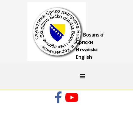
Bosanski
Српски
Hrvatski
English