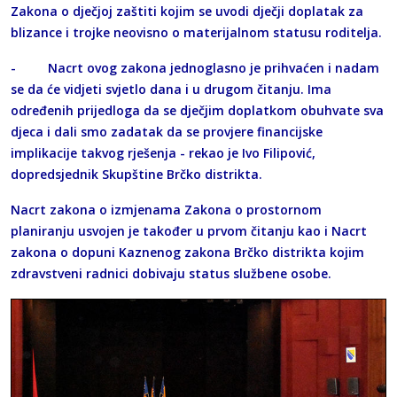
Zakona o dječjoj zaštiti kojim se uvodi dječji doplatak za
blizance i trojke neovisno o materijalnom statusu roditelja.
- Nacrt ovog zakona jednoglasno je prihvaćen i nadam
se da će vidjeti svjetlo dana i u drugom čitanju. Ima
određenih prijedloga da se dječjim doplatkom obuhvate sva
djeca i dali smo zadatak da se provjere financijske
implikacije takvog rješenja - rekao je Ivo Filipović,
dopredsjednik Skupštine Brčko distrikta.
Nacrt zakona o izmjenama Zakona o prostornom
planiranju usvojen je također u prvom čitanju kao i Nacrt
zakona o dopuni Kaznenog zakona Brčko distrikta kojim
zdravstveni radnici dobivaju status službene osobe.